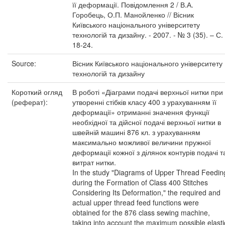
її деформації. Повідомлення 2 / В.А.
Горобець, О.П. Манойленко // Вісник
Київського національного університету
технологій та дизайну. - 2007. - № 3 (35). – С.
18-24.
Source:
Вісник Київського національного університету
технологій та дизайну
Короткий огляд
В роботі «Діаграми подачі верхньої нитки при
(реферат):
утворенні стібків класу 400 з урахуванням її
деформації» отриманні значення функції
необхідної та дійсної подачі верхньої нитки в
швейній машині 876 кл. з урахуванням
максимально можливої величини пружної
деформації кожної з ділянок контурів подачі т
витрат нитки.
In the study "Diagrams of Upper Thread Feedin
during the Formation of Class 400 Stitches
Considering Its Deformation," the required and
actual upper thread feed functions were
obtained for the 876 class sewing machine,
taking into account the maximum possible elasti