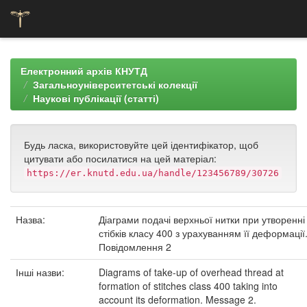
Skip
navigation
Електронний архів КНУТД
Загальноуніверситетські колекції
Наукові публікації (статті)
Будь ласка, використовуйте цей ідентифікатор, щоб
цитувати або посилатися на цей матеріал:
https://er.knutd.edu.ua/handle/123456789/30726
Назва:
Діаграми подачі верхньої нитки при утворенні
стібків класу 400 з урахуванням її деформації
Повідомлення 2
Інші назви:
Diagrams of take-up of overhead thread at
formation of stitches class 400 taking into
account its deformation. Message 2.