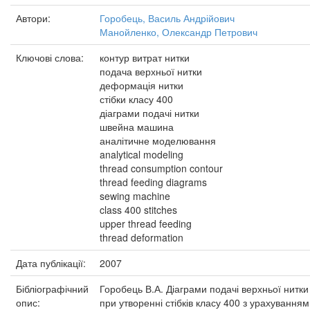
Автори:
Горобець, Василь Андрійович
Манойленко, Олександр Петрович
Ключові слова:
контур витрат нитки
подача верхньої нитки
деформація нитки
стібки класу 400
діаграми подачі нитки
швейна машина
аналітичне моделювання
analytical modeling
thread consumption contour
thread feeding diagrams
sewing machine
class 400 stitches
upper thread feeding
thread deformation
Дата публікації:
2007
Бібліографічний
Горобець В.А. Діаграми подачі верхньої нитки
опис:
при утворенні стібків класу 400 з урахуванням