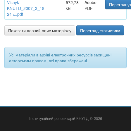
Visnyk
572,78
Adobe
Переглянут
KNUTD_2007_3_18-
kB
PDF
24 с..pdf
Показати повний опис матеріалу
Перегляд статистики
Усі матеріали в архіві електронних ресурсів захищені
авторським правом, всі права збережені.
Інституційний репозитарій КНУТД © 2026