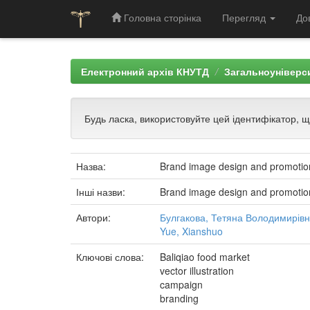
Головна сторінка
Перегляд
До
Skip
navigation
Електронний архів КНУТД
Загальноуніверси
Будь ласка, використовуйте цей ідентифікатор, 
Назва:
Brand image design and promotion 
Інші назви:
Brand image design and promotion 
Автори:
Булгакова, Тетяна Володимирів
Yue, Xianshuo
Ключові слова:
Baliqiao food market
vector illustration
campaign
branding