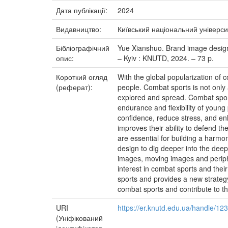
Дата публікації:
2024
Видавництво:
Київський національний універси
Бібліографічний
Yue Xianshuo. Brand image design a
опис:
– Kyiv : KNUTD, 2024. – 73 p.
Короткий огляд
With the global popularization of c
(реферат):
people. Combat sports is not only a
explored and spread. Combat sports
endurance and flexibility of young
confidence, reduce stress, and en
improves their ability to defend t
are essential for building a harmo
design to dig deeper into the deep
images, moving images and periphe
interest in combat sports and their 
sports and provides a new strategy 
combat sports and contribute to th
URI
https://er.knutd.edu.ua/handle/1
(Уніфікований