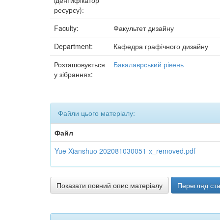
ідентифікатор
ресурсу):
Faculty:
Факультет дизайну
Department:
Кафедра графічного дизайну
Розташовується
Бакалаврський рівень
у зібраннях:
Файли цього матеріалу:
Файл
Yue Xianshuo 202081030051-х_removed.pdf
Показати повний опис матеріалу
Перегляд ста