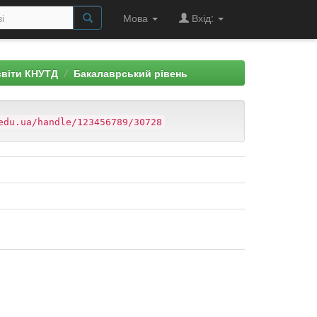
Мова
Вхід:
світи КНУТД
Бакалаврський рівень
edu.ua/handle/123456789/30728