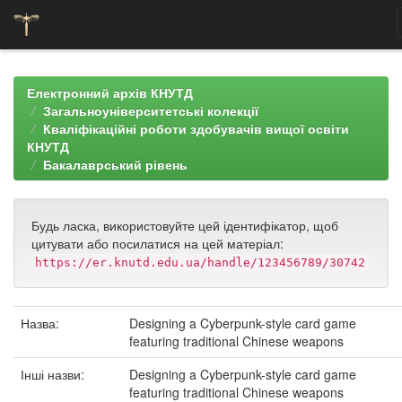
Skip
navigation
Електронний архів КНУТД
Загальноуніверситетські колекції
Кваліфікаційні роботи здобувачів вищої освіти
КНУТД
Бакалаврський рівень
Будь ласка, використовуйте цей ідентифікатор, щоб
цитувати або посилатися на цей матеріал:
https://er.knutd.edu.ua/handle/123456789/30742
Назва:
Designing a Cyberpunk-style card game
featuring traditional Chinese weapons
Інші назви:
Designing a Cyberpunk-style card game
featuring traditional Chinese weapons