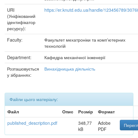
URI
https://er.knutd.edu.ua/handle/123456789/3076
(Уніфікований
ідентифікатор
ресурсу):
Faculty:
Факультет мехатроніки та комп'ютерних
технологій
Department:
Кафедра механічної інженерії
Розташовується
Винахідницька діяльність
у зібраннях:
Файли цього матеріалу:
Файл
Опис
Розмір
Формат
published_description.pdf
348,77
Adobe
Перегл
kB
PDF