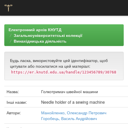
Skip
navigation
Електронний архів КНУТД
Загальноуніверситетські колекції
Винахідницька діяльність
Будь ласка, використовуйте цей ідентифікатор, щоб
цитувати або посилатися на цей матеріал:
https://er.knutd.edu.ua/handle/123456789/30768
Назва:
Голкотримач швейної машини
Інші назви:
Needle holder of a sewing machine
Автори:
Манойленко, Олександр Петрович
Горобець, Василь Андрійович