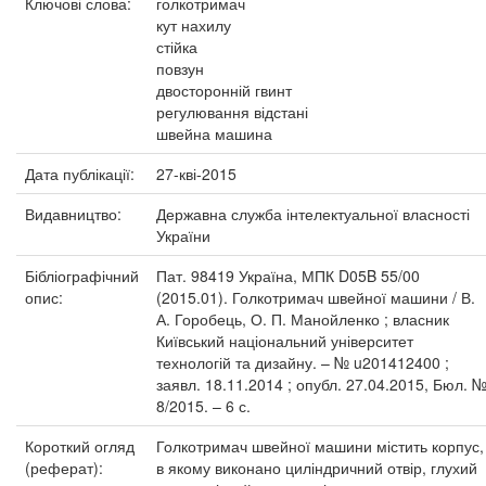
Ключові слова:
голкотримач
кут нахилу
стійка
повзун
двосторонній гвинт
регулювання відстані
швейна машина
Дата публікації:
27-кві-2015
Видавництво:
Державна служба інтелектуальної власності
України
Бібліографічний
Пат. 98419 Україна, МПК D05B 55/00
опис:
(2015.01). Голкотримач швейної машини / В.
А. Горобець, О. П. Манойленко ; власник
Київський національний університет
технологій та дизайну. – № u201412400 ;
заявл. 18.11.2014 ; опубл. 27.04.2015, Бюл. 
8/2015. – 6 с.
Короткий огляд
Голкотримач швейної машини містить корпус,
(реферат):
в якому виконано циліндричний отвір, глухий