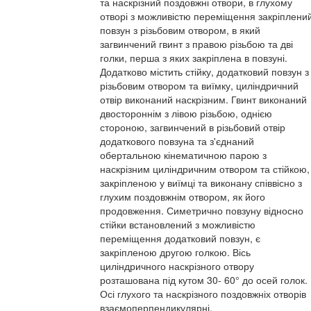
та наскрізний поздовжні отвори, в глухому
отворі з можливістю переміщення закріплени
повзун з різьбовим отвором, в який
загвинчений гвинт з правою різьбою та дві
голки, перша з яких закріплена в повзуні.
Додатково містить стійку, додатковий повзун з
різьбовим отвором та виїмку, циліндричний
отвір виконаний наскрізним. Гвинт виконаний
двостороннім з лівою різьбою, однією
стороною, загвинчений в різьбовий отвір
додаткового повзуна та з'єднаний
обертальною кінематичною парою з
наскрізним циліндричним отвором та стійкою,
закріпленою у виїмці та виконану співвісно з
глухим поздовжнім отвором, як його
продовження. Симетрично повзуну відносно
стійки встановлений з можливістю
переміщення додатковий повзун, є
закріпленою другою голкою. Вісь
циліндричного наскрізного отвору
розташована під кутом 30- 60° до осей голок.
Осі глухого та наскрізного поздовжніх отворів
взаємоперпендикулярні.