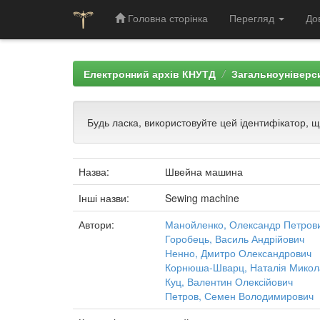
Головна сторінка
Перегляд
До
Skip
navigation
Електронний архів КНУТД
Загальноуніверси
Будь ласка, використовуйте цей ідентифікатор, 
Назва:
Швейна машина
Інші назви:
Sewing machine
Автори:
Манойленко, Олександр Петров
Горобець, Василь Андрійович
Ненно, Дмитро Олександрович
Корнюша-Шварц, Наталія Микол
Куц, Валентин Олексійович
Петров, Семен Володимирович