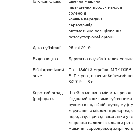
Ключові слова:
швейна машина
підвищення продуктивності
соленоїд
конічна передача
сервопривід
автоматичне позиціювання
петлеутворюючі органи
Дата публікації:
25-кві-2019
Видавництво:
Державна служба інтелектуальної
Бібліографічний
Пат. 134013 Україна, МПК D05B 1
опис:
В. Петров ; власник Київський н
8/2019. – 6 с.
Короткий огляд
Швейна машина містить привод, 
(реферат):
з'єднаний конічними зубчастим
рухомо в подвійній втулці, муфту
керування з мікроконтролером, с
передачу, привод виконаний у ви
кінцевики валиків виконані з різ
машини, сервопривод закріплени