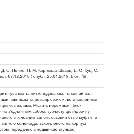
 Д. О. Ненно, Н. М. Корнюша-Шварц, В. О. Куц, С.
явл. 07.12.2018 ; опубл. 25.04.2019, Бюл. №
ритягувачем та ниткоподавачем, головний вал,
анами човником та розширювачем, встановленими
нцевиків валиків. Містить перемикач, блок
но з'єднані між собою, зубчасту циліндричну
наного з головним валом, осьовий отвір муфти та
з вилкою соленоїда, закріпленого на корпусі
астою передачею з подвійною втулкою.