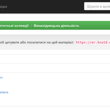
відка
тетські колекції
Винахідницька діяльність
щоб цитувати або посилатися на цей матеріал:
https://er.knutd.
ич
аївна