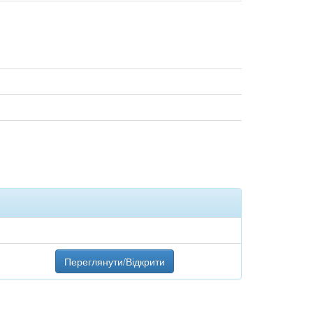
Переглянути/Відкрити