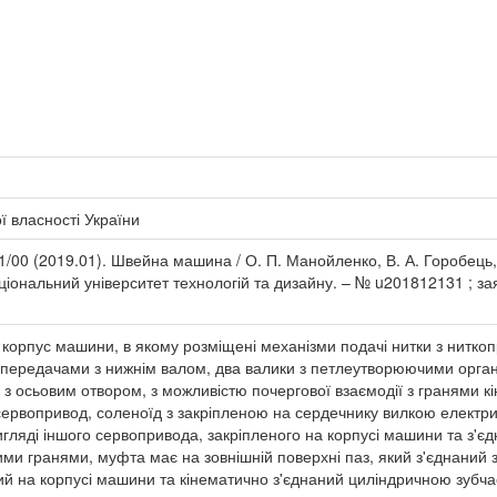
 власності України
/00 (2019.01). Швейна машина / О. П. Манойленко, В. А. Горобець,
аціональний університет технологій та дизайну. – № u201812131 ; за
корпус машини, в якому розміщені механізми подачі нитки з ниткоп
и передачами з нижнім валом, два валики з петлеутворюючими орг
 з осьовим отвором, з можливістю почергової взаємодії з гранями кі
ервопривод, соленоїд з закріпленою на сердечнику вилкою електрич
гляді іншого сервопривода, закріпленого на корпусі машини та з'єд
ними гранями, муфта має на зовнішній поверхні паз, який з'єднаний 
й на корпусі машини та кінематично з'єднаний циліндричною зубч