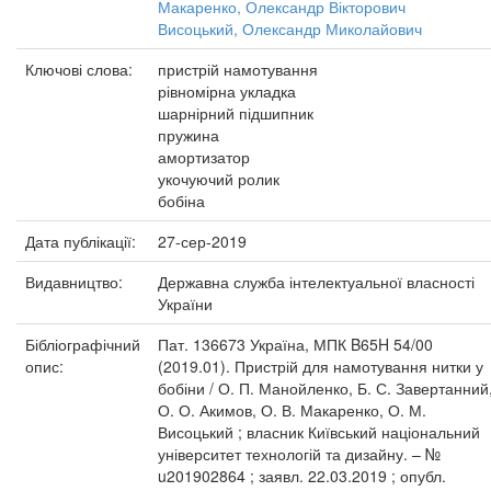
Макаренко, Олександр Вікторович
Висоцький, Олександр Миколайович
Ключові слова:
пристрій намотування
рівномірна укладка
шарнірний підшипник
пружина
амортизатор
укочуючий ролик
бобіна
Дата публікації:
27-сер-2019
Видавництво:
Державна служба інтелектуальної власності
України
Бібліографічний
Пат. 136673 Україна, МПК B65H 54/00
опис:
(2019.01). Пристрій для намотування нитки у
бобіни / О. П. Манойленко, Б. С. Завертанний
О. О. Акимов, О. В. Макаренко, О. М.
Висоцький ; власник Київський національний
університет технологій та дизайну. – №
u201902864 ; заявл. 22.03.2019 ; опубл.