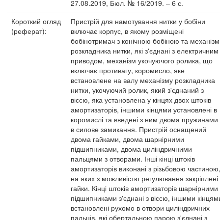
27.08.2019, Бюл. № 16/2019. – 6 с.
Короткий огляд
Пристрій для намотування нитки у бобіни
(реферат):
включає корпус, в якому розміщені
бобінотримач з конічною бобіною та механізм
розкладника нитки, які з'єднані з електричним
приводом, механізм укочуючого ролика, що
включає противагу, коромисло, яке
встановлене на валу механізму розкладника
нитки, укочуючий ролик, який з'єднаний з
віссю, яка установлена у кінцях двох штоків
амортизаторів, іншими кінцями установлені в
коромислі та введені з ним двома пружинами
в силове замикання. Пристрій оснащений
двома гайками, двома шарнірними
підшипниками, двома циліндричними
пальцями з отворами. Інші кінці штоків
амортизаторів виконані з різьбовою частиною
на яких з можливістю регулювання закріплені
гайки. Кінці штоків амортизаторів шарнірними
підшипниками з'єднані з віссю, іншими кінцям
встановлені рухомо в отвори циліндричних
пальців, які обертальною парою з'єднані з