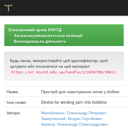
Skip
navigation
Електронний архів КНУТД
Загальноуніверситетські колекції
Винахідницька діяльність
Будь ласка, використовуйте цей ідентифікатор, щоб
цитувати або посилатися на цей матеріал:
https://er.knutd.edu.ua/handle/123456789/30811
Назва:
Пристрій для намотування нитки у бобіни
Інші назви:
Device for winding yarn into bobbins
Автори:
Манойленко, Олександр Петрович
Завертанний, Богдан Сергійович
Акимов, Олександр Олександрович