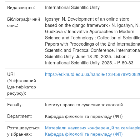
Видавництво:
International Scientific Unity
Бібліографічний
Igoshyn N. Development of an online store
опис:
based on the django framework / N. Igoshyn, N.
Gudkova // Innovative Approaches in Modern
Science and Technology : Collection of Scientifi
Papers with Proceedings of the 2nd Internationa
Scientific and Practical Conference. Internationa
Scientific Unity. June 18-20, 2025. Lisbon :
International Scientific Unity, 2025. - P. 80-83.
URI
https://er.knutd.edu.ua/handle/123456789/3082
(Уніфікований
ідентифікатор
ресурсу):
Faculty:
Інститут права та сучасних технологій
Department:
Кафедра філології та перекладу (ФП)
Розташовується
Матеріали наукових конференцій та семінарі
у зібраннях:
Кафедра філології та перекладу (ФП)