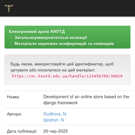
Skip
navigation
Електронний архів КНУТД
Загальноуніверситетські колекції
Матеріали наукових конференцій та семінарів
Будь ласка, використовуйте цей ідентифікатор, щоб
цитувати або посилатися на цей матеріал:
https://er.knutd.edu.ua/handle/123456789/30820
Назва:
Development of an online store based on the
django framework
Автори:
Gudkova, N.
Igoshyn, N.
Дата публікації:
20-чер-2025