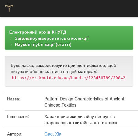
Skip
navigation
Електронний архів КНУТД
Загальноуніверситетські колекції
Наукові публікації (статті)
Будь ласка, використовуйте цей ідентифікатор, щоб
цитувати або посилатися на цей матеріал:
https://er.knutd.edu.ua/handle/123456789/30842
Назва:
Pattern Design Characteristics of Ancient
Chinese Textiles
Інші назви:
Характеристики дизайну візерунків
стародавнього китайського текстилю
Автори:
Gao, Xia