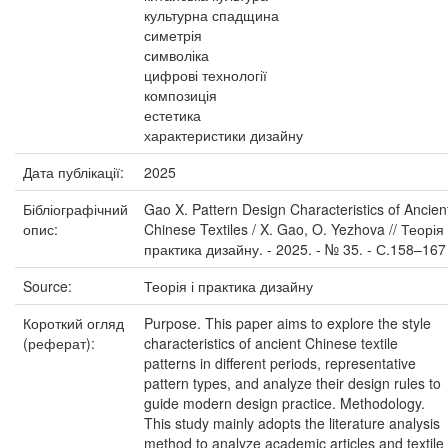
культурна спадщина
симетрія
символіка
цифрові технології
композиція
естетика
характеристики дизайну
Дата публікації:
2025
Бібліографічний
Gao X. Pattern Design Characteristics of Ancien
опис:
Chinese Textiles / X. Gao, O. Yezhova // Теорія 
практика дизайну. - 2025. - № 35. - С.158–167
Source:
Теорія і практика дизайну
Короткий огляд
Purpose. This paper aims to explore the style
(реферат):
characteristics of ancient Chinese textile
patterns in different periods, representative
pattern types, and analyze their design rules to
guide modern design practice. Methodology.
This study mainly adopts the literature analysis
method to analyze academic articles and textile