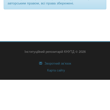
авторським правом, всі права збережені.
Інституційний репозитарій КНУТД © 2026
Зворотний зв’язок
Карта сайту