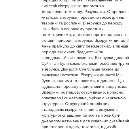
симетрії візерунків за допомогою
типологічного методу. Результати. Стародавні
китайські візерунки переважно геометричні,
тваринні та рослинні. Візерунки до періоду
Цінь були в основному простими
геометричними, а пізніше перетворилися на
складні природні візерунки. Візерунки династії
Хань прагнули до світу безсмертних, а пізніші
періоди включали буддистські та
середньоазійські елементи. Візерунки династі
Суй і Тан були комплексними, особливо круглі
візерунки. Династія Сун більше тяжіла до
вишуканої естетики. Візерунки династії Мін
були складними та повними, а династія Цін
віддавала перевагу сприятливим візерункам.
Візерунки розташовуються вільно, попарно,
почетверо і симетрично, з різною каркасною
структурою. Структурний аналіз цих
стародавніх візерунків сприяє розумінню
культурної спадщини Китаю та може бути
джерелом натхнення для сучасних дизайнері
при створенні одягу, текстилю, в дизайні