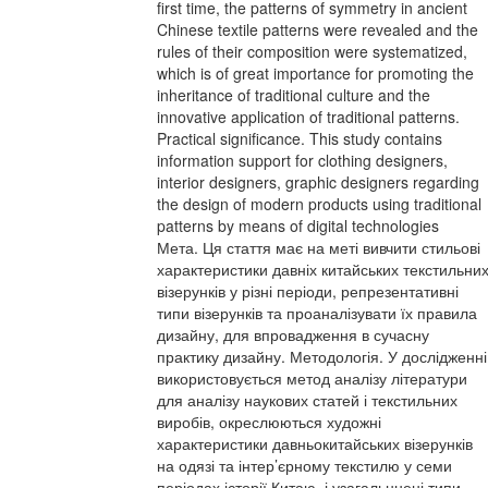
first time, the patterns of symmetry in ancient
Chinese textile patterns were revealed and the
rules of their composition were systematized,
which is of great importance for promoting the
inheritance of traditional culture and the
innovative application of traditional patterns.
Practical significance. This study contains
information support for clothing designers,
interior designers, graphic designers regarding
the design of modern products using traditional
patterns by means of digital technologies
Мета. Ця стаття має на меті вивчити стильові
характеристики давніх китайських текстильни
візерунків у різні періоди, репрезентативні
типи візерунків та проаналізувати їх правила
дизайну, для впровадження в сучасну
практику дизайну. Методологія. У дослідженні
використовується метод аналізу літератури
для аналізу наукових статей і текстильних
виробів, окреслюються художні
характеристики давньокитайських візерунків
на одязі та інтер’єрному текстилю у семи
періодах історії Китаю, і узагальннені типи