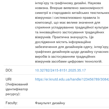
інтер’єру та графічному дизайні. Наукова
новизна. Вперше виявлено закономірності
симетрії в стародавніх китайських текстильни
візерунках і систематизовано правила їх
композиції, що має велике значення для
сприяння успадкуванню традиційної культури
та інноваційного застосування традиційних
візерунків. Практична значущість. Це
дослідження містить інформаційне
забезпечення для дизайнерів одягу, інтер’єру
графічних дизайнерів щодо дизайну сучасних
виробів із застосуванням традиційних
візерунків засобами цифрових технологій.
DOI:
10.32782/2415-8151.2025.35.17
URI
https://er.knutd.edu.ua/handle/123456789/3084
(Уніфікований
ідентифікатор
ресурсу):
Faculty:
Факультет дизайну