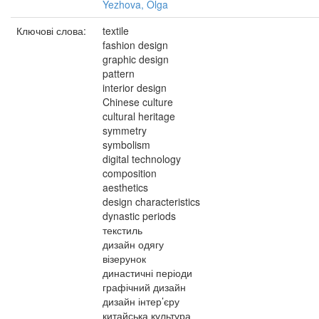
Yezhova, Olga
Ключові слова:
textile
fashion design
graphic design
pattern
interior design
Chinese culture
cultural heritage
symmetry
symbolism
digital technology
composition
aesthetics
design characteristics
dynastic periods
текстиль
дизайн одягу
візерунок
династичні періоди
графічний дизайн
дизайн інтер’єру
китайська культура