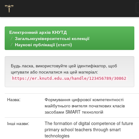
Skip
navigation
Електронний архів КНУТД
Загальноуніверситетські колекції
Наукові публікації (статті)
Будь ласка, використовуйте цей ідентифікатор, щоб
цитувати або посилатися на цей матеріал:
https://er.knutd.edu.ua/handle/123456789/30862
Назва:
Формування цифрової компетентності
майбутнього вчителя початкових класів
засобами SMART технологій
Інші назви:
The formation of digital competence of future
primary school teachers through smart
technologies