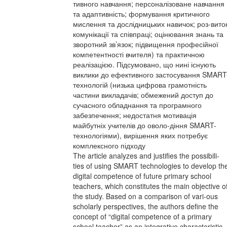
тивного навчання; персоналізоване навчання
та адаптивність; формування критичного
мислення та дослідницьких навичок; роз-вито
комунікації та співпраці; оцінювання знань та
зворотний зв’язок; підвищення професійної
компетентності вчителя) та практичною
реалізацією. Підсумовано, що нині існують
виклики до ефективного застосування SMART
технологій (низька цифрова грамотність
частини викладачів; обмежений доступ до
сучасного обладнання та програмного
забезпечення; недостатня мотивація
майбутніх учителів до оволо-діння SMART-
технологіями), вирішення яких потребує
комплексного підходу
The article analyzes and justifies the possibili-
ties of using SMART technologies to develop th
digital competence of future primary school
teachers, which constitutes the main objective o
the study. Based on a comparison of vari-ous
scholarly perspectives, the authors define the
concept of “digital competence of a primary
school teacher” as an integrative characteristic