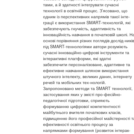
тами, а й здатності інтегрувати сучасні
технології в освітній процес. З’ясовано, що
одним із перспективних напрямів такої інте-
грації є використання SMART-технологій, які
забезпечують гнучкість, адаптивність та
інноваційність навчання в початковій школі. Н
основі порівняння різних поглядів дослід-ників
під SMART-технологіями автори розуміють
сучасні інноваційно-цифрові інструменти та
інтерактивні платформи, які здатні
забезпечити персоналізоване, адаптивне та
ефективне навчання шляхом використання
штучного інтелекту, великих даних, інтернету
речей та мобільних тех-нологій.
Запропоновано методи та SMART технології,
застосування яких у змісті про-фесійно-
педагогічної підготовки, сприяють
формуванню цифрової компетентності
майбутнього вчителя початкових класів,
підвищенню його професійної майстерності т
ефективності освітнього процесу за
напрямками формування (розвиток інтерак-