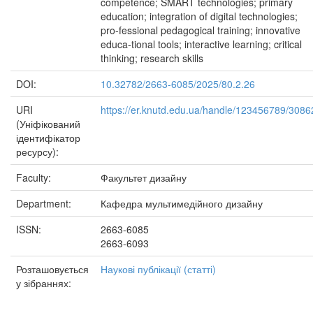
competence; SMART technologies; primary
education; integration of digital technologies;
pro-fessional pedagogical training; innovative
educa-tional tools; interactive learning; critical
thinking; research skills
DOI:
10.32782/2663-6085/2025/80.2.26
URI
https://er.knutd.edu.ua/handle/123456789/3086
(Уніфікований
ідентифікатор
ресурсу):
Faculty:
Факультет дизайну
Department:
Кафедра мультимедійного дизайну
ISSN:
2663-6085
2663-6093
Розташовується
Наукові публікації (статті)
у зібраннях: