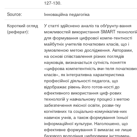
127-130.
Source:
Інноваційна педагогіка
Короткий огляд
У статті здійснено аналіз та обґрунту-вання
(реферат):
можливостей використання SMART технологі
для формування цифрової компе-тентності
майбутніх учителів початкових класів, що і
зумовленою метою дослідження. Авторами,
на основі співставлення різних поглядів
науковців, визначається сутність поняття
«цифрова компетентність вчи-теля початкови
класів», як інтегративна характеристика
професійної діяльності педагога, що
відображає рівень його готов-ності до
ефективного використання циф-рових
технологій у навчальному процесі з метою
забезпечення якісної освіти, розви-тку
когнітивних та соціально-комунікатив-них
навичок учнів, а також формування їхньої
інформаційної культури. Наголошено, що
ефективне формування її вимагає не лише
базового володіння цифровими інструмен-