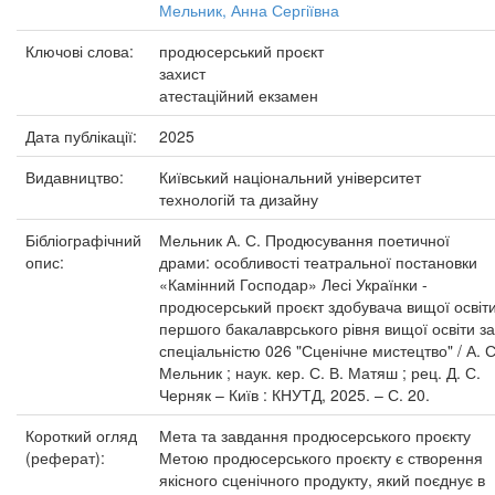
Мельник, Анна Сергіївна
Ключові слова:
продюсерський проєкт
захист
атестаційний екзамен
Дата публікації:
2025
Видавництво:
Київський національний університет
технологій та дизайну
Бібліографічний
Мельник А. С. Продюсування поетичної
опис:
драми: особливості театральної постановки
«Камінний Господар» Лесі Українки -
продюсерський проєкт здобувача вищої освіт
першого бакалаврського рівня вищої освіти за
спеціальністю 026 "Сценічне мистецтво" / А. С
Мельник ; наук. кер. С. В. Матяш ; рец. Д. С.
Черняк – Київ : КНУТД, 2025. – С. 20.
Короткий огляд
Мета та завдання продюсерського проєкту
(реферат):
Метою продюсерського проєкту є створення
якісного сценічного продукту, який поєднує в