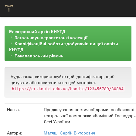
Skip
navigation
Електронний архів КНУТД
Загальноуніверситетські колекції
Кваліфікаційні роботи здобувачів вищої освіти
КНУТД
Бакалаврський рівень
Будь ласка, використовуйте цей ідентифікатор, щоб
цитувати або посилатися на цей матеріал:
https://er.knutd.edu.ua/handle/123456789/30884
Назва:
Продюсування поетичної драми: особливості
театральної постановки «Камінний Господар»
Лесі Українки
Автори:
Матяш, Сергій Вікторович