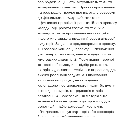
собі художню цінність, актуальність теми та
комерційний потенціал. Проєкт спрямований
на реалізацію творчої ідеї від етапу розробки
до фінального показу, забезпечення
ефективної організації репетиційного процесу
координації роботи творчої та технічної
команд, а також просування вистави (або
іншого мистецького продукту) серед цільової
аудиторії. Завдання продюсерського проєкту:
1. Розробка концепції проєкту — визначення
ідеї, жанру, тематики, цільової аудиторії та
мистецьких акцентів. 2. Формування творчої
та технічної команди — підбір режисера,
акторів, художників, технічного персоналу для
якісної реалізації задуму. 3. Планування
виробничого процесу — складання
календарно-постановочного плану, бюджету,
розподіл ресурсів, координація етапів
реалізації. 4. Забезпечення матеріально-
технічної бази — організація простору для
репетицій, підбір декорацій, костюмів,
обладнання, пошук партнерів або спонсорів.
5. Фінансове забезпечення проєкту —