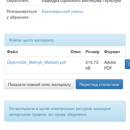
Department:
Кафедра сценічного мистецтва і культури
Розташовується
Бакалаврський рівень
у зібраннях:
Файли цього матеріалу:
Файл
Опис
Розмір
Формат
Diplom026_Melnyk_Matiash.pdf
210,73
Adobe
kB
PDF
Показати повний опис матеріалу
Перегляд статистики
Усі матеріали в архіві електронних ресурсів захищені
авторським правом, всі права збережені.