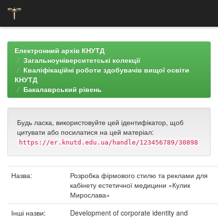
Skip
navigation
Електронний архів КНУТД
Загальноуніверситетські колекції
Кваліфікаційні роботи здобувачів вищої освіти
КНУТД
Бакалаврський рівень
Будь ласка, використовуйте цей ідентифікатор, щоб
цитувати або посилатися на цей матеріал:
https://er.knutd.edu.ua/handle/123456789/30898
Назва:
Розробка фірмового стилю та реклами для
кабінету естетичної медицини «Кулик
Мирослава»
Інші назви:
Development of corporate identity and