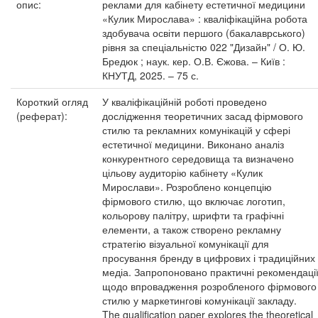
опис:
реклами для кабінету естетичної медицини
«Кулик Мирослава» : кваліфікаційна робота
здобувача освіти першого (бакалаврського)
рівня за спеціальністю 022 "Дизайн" / О. Ю.
Бредюк ; наук. кер. О.В. Єжова. – Київ :
КНУТД, 2025. – 75 с.
Короткий огляд
У кваліфікаційній роботі проведено
(реферат):
дослідження теоретичних засад фірмового
стилю та рекламних комунікацій у сфері
естетичної медицини. Виконано аналіз
конкурентного середовища та визначено
цільову аудиторію кабінету «Кулик
Мирослави». Розроблено концепцію
фірмового стилю, що включає логотип,
кольорову палітру, шрифти та графічні
елементи, а також створено рекламну
стратегію візуальної комунікації для
просування бренду в цифрових і традиційних
медіа. Запропоновано практичні рекомендаці
щодо впровадження розробленого фірмового
стилю у маркетингові комунікації закладу.
The qualification paper explores the theoretical