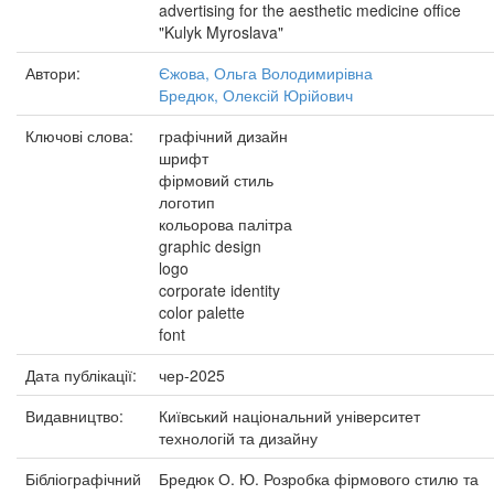
advertising for the aesthetic medicine office
"Kulyk Myroslava"
Автори:
Єжова, Ольга Володимирівна
Бредюк, Олексій Юрійович
Ключові слова:
графічний дизайн
шрифт
фірмовий стиль
логотип
кольорова палітра
graphic design
logo
corporate identity
color palette
font
Дата публікації:
чер-2025
Видавництво:
Київський національний університет
технологій та дизайну
Бібліографічний
Бредюк О. Ю. Розробка фірмового стилю та