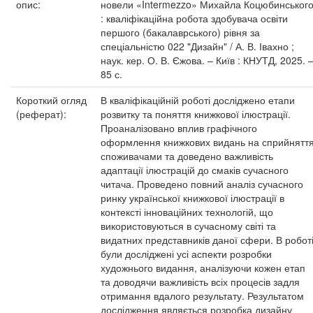
опис:
новели «Intermezzo» Михайла Коцюбинськог
: кваліфікаційна робота здобувача освіти
першого (бакалаврського) рівня за
спеціальністю 022 "Дизайн" / А. В. Івахно ;
наук. кер. О. В. Єжова. – Київ : КНУТД, 2025. 
85 с.
Короткий огляд
В кваліфікаційній роботі досліджено етапи
(реферат):
розвитку та поняття книжкової ілюстрації.
Проаналізовано вплив графічного
оформлення книжкових видань на сприйнятт
споживачами та доведено важливість
адаптації ілюстрацій до смаків сучасного
читача. Проведено повний аналіз сучасного
ринку української книжкової ілюстрації в
контексті інноваційних технологій, що
використовуються в сучасному світі та
видатних представників даної сфери. В робот
були досліджені усі аспекти розробки
художнього видання, аналізуючи кожен етап
та доводячи важливість всіх процесів задля
отримання вдалого результату. Результатом
дослідження являється розробка дизайну