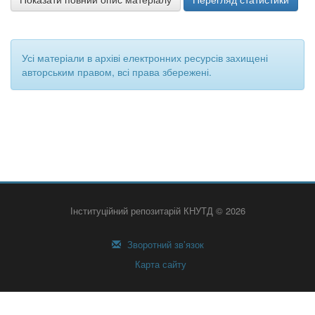
Усі матеріали в архіві електронних ресурсів захищені
авторським правом, всі права збережені.
Інституційний репозитарій КНУТД © 2026
Зворотний зв’язок
Карта сайту