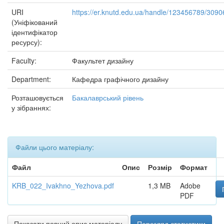
URI
https://er.knutd.edu.ua/handle/123456789/3090
(Уніфікований
ідентифікатор
ресурсу):
Faculty:
Факультет дизайну
Department:
Кафедра графічного дизайну
Розташовується
Бакалаврський рівень
у зібраннях:
Файли цього матеріалу:
Файл
Опис
Розмір
Формат
KRB_022_Ivakhno_Yezhova.pdf
1,3 MB
Adobe
PDF
Показати повний опис матеріалу
Перегляд статистики