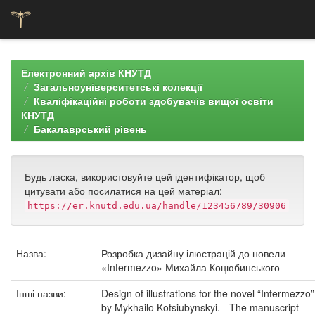
Skip
navigation
Електронний архів КНУТД
Загальноуніверситетські колекції
Кваліфікаційні роботи здобувачів вищої освіти
КНУТД
Бакалаврський рівень
Будь ласка, використовуйте цей ідентифікатор, щоб
цитувати або посилатися на цей матеріал:
https://er.knutd.edu.ua/handle/123456789/30906
Назва:
Розробка дизайну ілюстрацій до новели
«Intermezzo» Михайла Коцюбинського
Інші назви:
Design of illustrations for the novel “Intermezzo”
by Mykhailo Kotsiubynskyi. - The manuscript