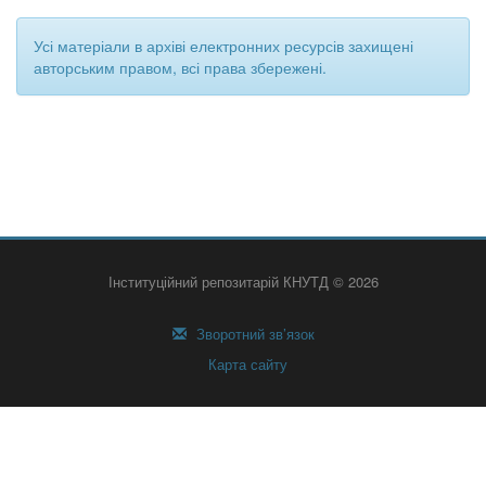
Усі матеріали в архіві електронних ресурсів захищені
авторським правом, всі права збережені.
Інституційний репозитарій КНУТД © 2026
Зворотний зв’язок
Карта сайту