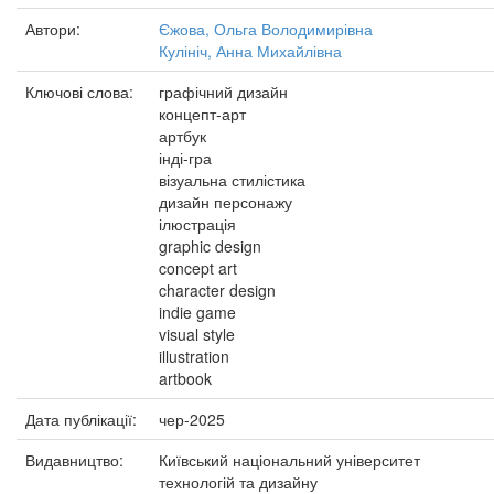
Автори:
Єжова, Ольга Володимирівна
Кулініч, Анна Михайлівна
Ключові слова:
графічний дизайн
концепт-арт
артбук
інді-гра
візуальна стилістика
дизайн персонажу
ілюстрація
graphic design
concept art
character design
indie game
visual style
illustration
artbook
Дата публікації:
чер-2025
Видавництво:
Київський національний університет
технологій та дизайну