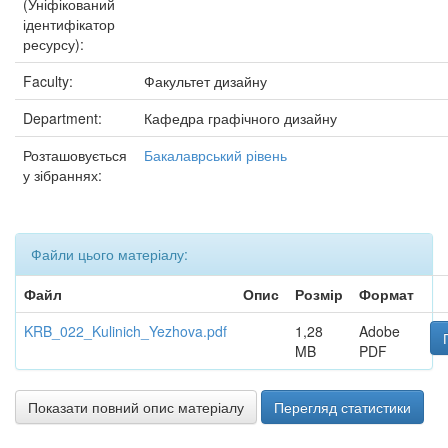
(Уніфікований
ідентифікатор
ресурсу):
Faculty:
Факультет дизайну
Department:
Кафедра графічного дизайну
Розташовується
Бакалаврський рівень
у зібраннях:
Файли цього матеріалу:
Файл
Опис
Розмір
Формат
KRB_022_Kulinich_Yezhova.pdf
1,28
Adobe
MB
PDF
Показати повний опис матеріалу
Перегляд статистики