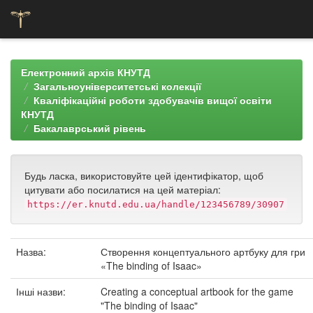
Skip
navigation
Електронний архів КНУТД
Загальноуніверситетські колекції
Кваліфікаційні роботи здобувачів вищої освіти
КНУТД
Бакалаврський рівень
Будь ласка, використовуйте цей ідентифікатор, щоб
цитувати або посилатися на цей матеріал:
https://er.knutd.edu.ua/handle/123456789/30907
Назва:
Створення концептуального артбуку для гри
«The binding of Isaac»
Інші назви:
Creating a conceptual artbook for the game
"The binding of Isaac"