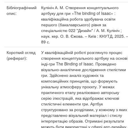
Бібліографічний
Кулініч А. М. Створення концептуального
опис:
артбуку для гри «The binding of Isaac» :
кваліфікаційна робота здобувача освіти
першого (бакалаврського) рівня за
спеціальністю 022 "Дизайн" / А. М. Кулініч ;
наук. кер. О. В. Єжова. – Київ : КНУТД, 2025. 
89 с.
Короткий огляд
У кваліфікаційній роботі розглянуто процес
(реферат):
створення концептуального артбуку на основі
інді-гри The Binding of Isaac. Проведено
візуально-аналітичне дослідження стилістики
гри. Здійснено аналіз художніх та
композиційних принципів, що формують
унікальну атмосферу проєкту. У межах
практичного етапу реалізовано авторську
серію ілюстрацій, яка відображає ключові
стилістичні елементи гри. Артбук
структуровано за розділами, у кожному з яких
представлено візуальний матеріал і стислу
інтерпретацію образів. Отримані результати
можуть бути використані у сфері арт-дизайну.