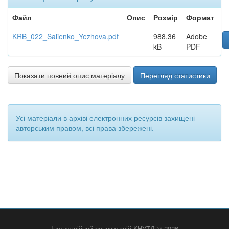
Файл
Опис
Розмір
Формат
KRB_022_Salienko_Yezhova.pdf
988,36
Adobe
kB
PDF
Показати повний опис матеріалу
Перегляд статистики
Усі матеріали в архіві електронних ресурсів захищені
авторським правом, всі права збережені.
Інституційний репозитарій КНУТД © 2026