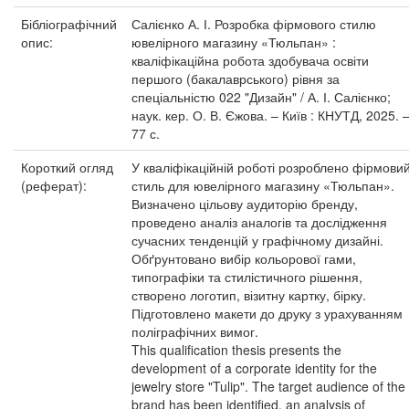
Бібліографічний
Салієнко А. І. Розробка фірмового стилю
опис:
ювелірного магазину «Тюльпан» :
кваліфікаційна робота здобувача освіти
першого (бакалаврського) рівня за
спеціальністю 022 "Дизайн" / А. І. Салієнко;
наук. кер. О. В. Єжова. – Київ : КНУТД, 2025. 
77 с.
Короткий огляд
У кваліфікаційній роботі розроблено фірмови
(реферат):
стиль для ювелірного магазину «Тюльпан».
Визначено цільову аудиторію бренду,
проведено аналіз аналогів та дослідження
сучасних тенденцій у графічному дизайні.
Обґрунтовано вибір кольорової гами,
типографіки та стилістичного рішення,
створено логотип, візитну картку, бірку.
Підготовлено макети до друку з урахуванням
поліграфічних вимог.
This qualification thesis presents the
development of a corporate identity for the
jewelry store "Tulip". The target audience of the
brand has been identified, an analysis of