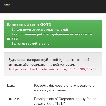
Skip
navigation
Електронний архів КНУТД
Загальноуніверситетські колекції
Кваліфікаційні роботи здобувачів вищої освіти
КНУТД
Бакалаврський рівень
Будь ласка, використовуйте цей ідентифікатор, щоб
цитувати або посилатися на цей матеріал:
https://er.knutd.edu.ua/handle/123456789/30908
Назва:
Розробка фірмового стилю ювелірного
магазину «Тюльпан»
Інші назви:
Development of Corporate Identity for the
Jewelry Store "Tulip"