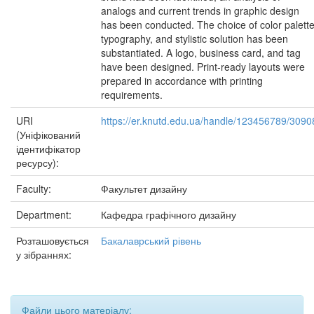
analogs and current trends in graphic design
has been conducted. The choice of color palette
typography, and stylistic solution has been
substantiated. A logo, business card, and tag
have been designed. Print-ready layouts were
prepared in accordance with printing
requirements.
URI
https://er.knutd.edu.ua/handle/123456789/3090
(Уніфікований
ідентифікатор
ресурсу):
Faculty:
Факультет дизайну
Department:
Кафедра графічного дизайну
Розташовується
Бакалаврський рівень
у зібраннях:
Файли цього матеріалу: