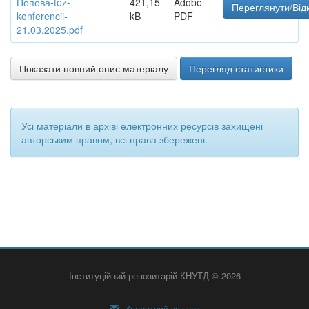
Попова-tez-
421,15
Adobe
Переглянути/Від
konferencii-
kB
PDF
21.03.2025.pdf
Показати повний опис матеріалу
Перегляд статистики
Усі матеріали в архіві електронних ресурсів захищені
авторським правом, всі права збережені.
Інституційний репозитарій КНУТД © 2026
Зворотний зв’язок