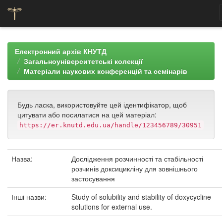
Skip
navigation
Електронний архів КНУТД
Загальноуніверситетські колекції
Матеріали наукових конференцій та семінарів
Будь ласка, використовуйте цей ідентифікатор, щоб
цитувати або посилатися на цей матеріал:
https://er.knutd.edu.ua/handle/123456789/30951
Назва:
Дослідження розчинності та стабільності
розчинів доксицикліну для зовнішнього
застосування
Інші назви:
Study of solubility and stability of doxycycline
solutions for external use.