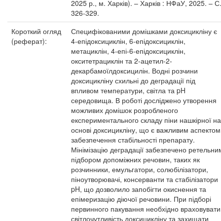
2025 р., м. Харків). – Харків : НФаУ, 2025. – С
326-329.
Короткий огляд
Специфікованими домішками доксицикліну є
(реферат):
4-епідоксициклін, 6-епідоксициклін,
метациклін, 4-епі-6-епідоксициклін,
окситетрациклін та 2-ацетил-2-
декарбамоїлдоксицилін. Водні розчини
доксицикліну схильні до деградації під
впливом температури, світла та pH
середовища. В роботі досліджено утворення
можливих домішок розробленого
експериментального складу піни нашкірної на
основі доксицикліну, що є важливим аспектом
забезпечення стабільності препарату.
Мінімізацію деградації забезпечено ретельни
підбором допоміжних речовин, таких як
розчинники, емульгатори, солюбілізатори,
піноутворювачі, консерванти та стабілізатори
pH, що дозволило запобігти окиснення та
епімеризацію діючої речовини. При підборі
первинного пакування необхідно враховувати
світлочутливість доксицикліну та захищати