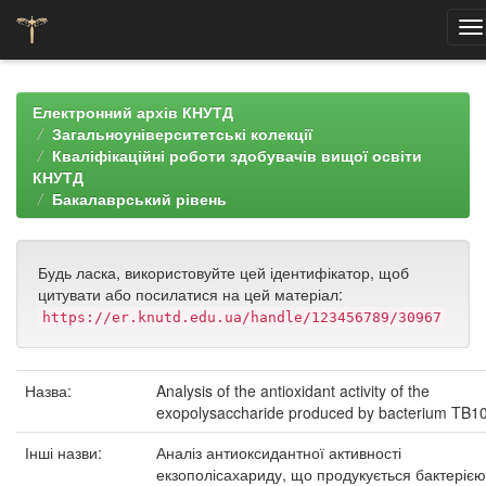
Skip
navigation
Електронний архів КНУТД
Загальноуніверситетські колекції
Кваліфікаційні роботи здобувачів вищої освіти
КНУТД
Бакалаврський рівень
Будь ласка, використовуйте цей ідентифікатор, щоб
цитувати або посилатися на цей матеріал:
https://er.knutd.edu.ua/handle/123456789/30967
Назва:
Analysis of the antioxidant activity of the
exopolysaccharide produced by bacterium TB1
Інші назви:
Аналіз антиоксидантної активності
екзополісахариду, що продукується бактерією