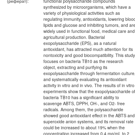
(реферат):
functional polysaccharide compounds
synthesized by microorganisms, which have a
variety of physiological activities such as
regulating immunity, antioxidants, lowering bloo
lipids and glucose and inhibiting tumors, and ar
widely used in functional food, medical care and
agricultural production. Bacterial
exopolysaccharide (EPS), as a natural
antioxidant, has attracted much attention for its
nontoxicity and good biocompatibility. This study
focuses on bacteria TB10 as the research
object, extracting and purifying its
exopolysaccharide through fermentation culture
and systematically evaluating its antioxidant
activity in vitro and in vivo. The results of in vitro
experiments show that the exopolysaccharide o
bacteria TB10 has a significant ability to
scavenge ABTS, DPPH, OH-, and O2- free
radicals. Among them, the polysaccharide
showed good antioxidant effect in the ABTS and
superoxide anion systems, and its removal rate
could be increased to about 19% when the
concentration increased from 0.4 mg/mL to 2