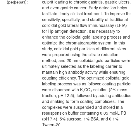
(реферат):
culprit leading to chronic gastritis, gastric ulcers,
and even gastric cancer. Early detection helps
facilitate timely clinical treatment. To improve th
sensitivity, specificity, and stability of traditional
colloidal gold lateral flow immunoassay (LFIA)
for Hp antigen detection, it is necessary to
enhance the colloidal gold labeling process and
optimize the chromatographic system. In this
study, colloidal gold particles of different sizes
were prepared using the citrate reduction
method, and 20 nm colloidal gold particles were
ultimately selected as the labeling carrier to
maintain high antibody activity while ensuring
coupling efficiency. The optimized colloidal gold
labeling process was as follows: coating particle
were dispersed with K₂CO₃ solution (2% mass
fraction, pH 12.5), followed by adding antibodie
and shaking to form coating complexes. The
complexes were suspended and stored in a
resuspension buffer containing 0.05 mol/L PB
(pH 7.4), 5% sucrose, 1% BSA, and 0.1%
Tween-20.