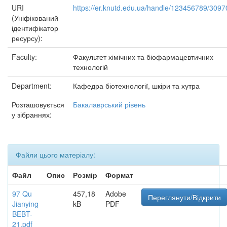
URI
https://er.knutd.edu.ua/handle/123456789/3097
(Уніфікований
ідентифікатор
ресурсу):
Faculty:
Факультет хімічних та біофармацевтичних
технологій
Department:
Кафедра біотехнології, шкіри та хутра
Розташовується
Бакалаврський рівень
у зібраннях:
Файли цього матеріалу:
Файл
Опис
Розмір
Формат
97 Qu
457,18
Adobe
Переглянути/Відкрити
Jianying
kB
PDF
BEBT-
21.pdf