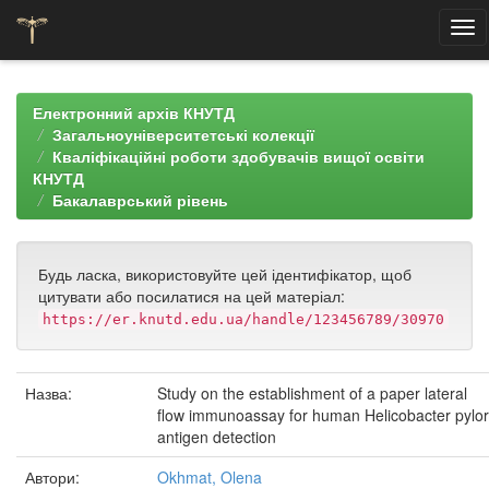
Skip
navigation
Електронний архів КНУТД
Загальноуніверситетські колекції
Кваліфікаційні роботи здобувачів вищої освіти
КНУТД
Бакалаврський рівень
Будь ласка, використовуйте цей ідентифікатор, щоб
цитувати або посилатися на цей матеріал:
https://er.knutd.edu.ua/handle/123456789/30970
Назва:
Study on the establishment of a paper lateral
flow immunoassay for human Helicobacter pylor
antigen detection
Автори:
Okhmat, Olena