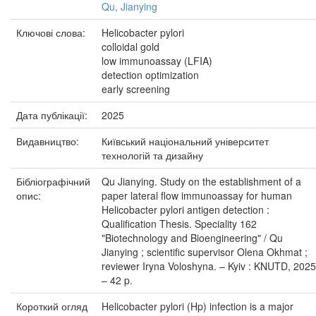
Qu, Jianying
Ключові слова:
Helicobacter pylori
colloidal gold
low immunoassay (LFIA)
detection optimization
early screening
Дата публікації:
2025
Видавництво:
Київський національний університет
технологій та дизайну
Бібліографічний
Qu Jianying. Study on the establishment of a
опис:
paper lateral flow immunoassay for human
Helicobacter pylori antigen detection :
Qualification Thesis. Speciality 162
"Biotechnology and Bioengineering" / Qu
Jianying ; scientific supervisor Olena Okhmat ;
reviewer Iryna Voloshyna. – Kyiv : KNUTD, 2025
– 42 p.
Короткий огляд
Helicobacter pylori (Hp) infection is a major