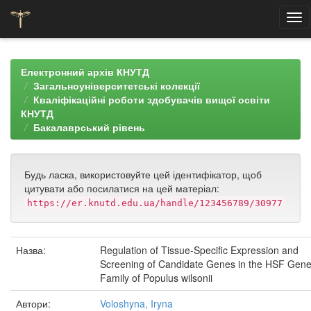
Skip
navigation
Електронний архів КНУТД
Загальноуніверситетські колекції
Кваліфікаційні роботи здобувачів вищої освіти
КНУТД
Бакалаврський рівень
Будь ласка, використовуйте цей ідентифікатор, щоб
цитувати або посилатися на цей матеріал:
https://er.knutd.edu.ua/handle/123456789/30977
Назва:
Regulation of Tissue-Specific Expression and
Screening of Candidate Genes in the HSF Gen
Family of Populus wilsonii
Автори:
Voloshyna, Iryna