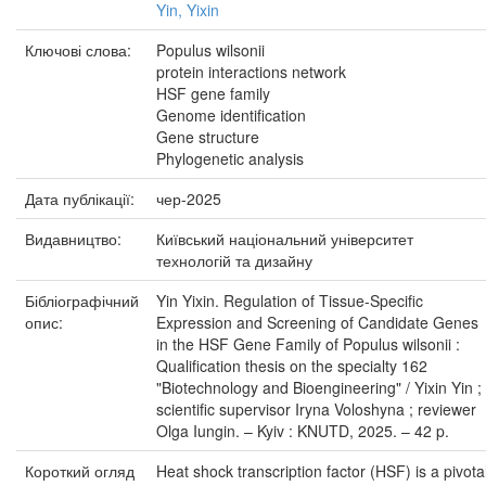
Yin, Yixin
Ключові слова:
Populus wilsonii
protein interactions network
HSF gene family
Genome identification
Gene structure
Phylogenetic analysis
Дата публікації:
чер-2025
Видавництво:
Київський національний університет
технологій та дизайну
Бібліографічний
Yin Yixin. Regulation of Tissue-Specific
опис:
Expression and Screening of Candidate Genes
in the HSF Gene Family of Populus wilsonii :
Qualification thesis on the specialty 162
"Biotechnology and Bioengineering" / Yixin Yin ;
scientific supervisor Iryna Voloshyna ; reviewer
Olga Iungin. – Kyiv : KNUTD, 2025. – 42 p.
Короткий огляд
Heat shock transcription factor (HSF) is a pivota