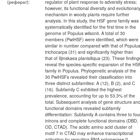
(реферат):
regulator of plant response to adversity stress;
however, its functional diversity and evolutionar
mechanism in woody plants require further
analysis. In this study, the HSF gene family was
systematically identified for the first time in the
genome of Populus wilsonii. A total of 30
members (PwiHSF) were identified, which were
similar in number compared with that of Populu
trichocarpa (31) and significantly higher than
that of Iljinskaea planisiliqua (23). These finding
reveal the species-specific expansion of the HS
family in Populus. Phylogenetic analysis of the
30 PwiHSFs revealed their classification into
three distinct subfamilies: A (12), B (2), and C
(16). Subfamily C exhibited the highest
prevalence, accounting for up to 53.3% of the
total. Subsequent analysis of gene structure an
functional domains revealed subfamily
differentiation: Subfamily A contains three to fou
introns and complete functional domains (DBD,
OD, CTAD). The acidic amino acid cluster of
motif 7 in CTAD may enhance transcriptional
activation by recruiting RNA polymerase II.