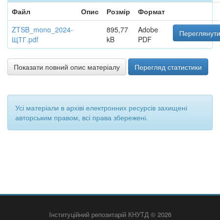
Файл
Опис
Розмір
Формат
ZTSB_mono_2024-
895,77
Adobe
Переглянути
ЩТГ.pdf
kB
PDF
Показати повний опис матеріалу
Перегляд статистики
Усі матеріали в архіві електронних ресурсів захищені
авторським правом, всі права збережені.
Інституційний репозитарій КНУТД © 2026