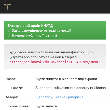
Skip
navigation
Електронний архів КНУТД
Загальноуніверситетські колекції
Наукові публікації (статті)
Будь ласка, використовуйте цей ідентифікатор, щоб
цитувати або посилатися на цей матеріал:
https://er.knutd.edu.ua/handle/123456789/30987
Назва:
Буряківництво в біоенергетиці України
Інші назви:
Sugar beet cultivation in bioenergy in Ukraine
Автори:
Щербатюк, Тетяна Григорівна
Ключові слова:
Буряківництво