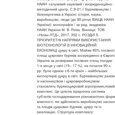
НААН -галузевий науковий і кооридинаційно-
методичний центр. С.9-21.// Буряківництво і
біоенергетика в Україні: історія, наука,
виробництво, люди (до 95-річчя ІБКіЦБ НААН
України): монографія / за ред. академіка
НААН України М. В. Роїка. Вінниця: ТОВ
«Нілан-ЛТД», 2017. 352 с. РОЗДІЛ 5.
ПРІОРИТЕТНІ НАПРЯМИ ВИКОРИСТАННЯ
БІОТЕХНОЛОГІЙ В ІННОВАЦІЙНІЙ
ЕКОНОМІЦІ цукру в світі. Майже 80% посівної
площі цукрових буряків зосереджено в Європі
Україна за розмірами посівних площ посідає
1-е місце у світі (15– 17 %), на початок 90-х
рр. була однією з 6-ти країн – найбільших
експортерів цукру в світі. Буряківництво разом
із насінництвом і цукровиробництвом
становлять бурякоцукровий агропромисловий
комплекс. Це цілісна ієрархічна система
суб’єктів господарювання різноманітних фор
власності, які здійснюють виробництво насінн
та плодів цукрових буряків, цукру та їх
реалізацію. Структура комплексу: