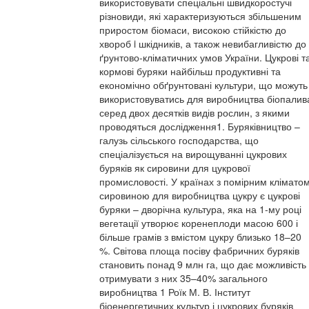
використовувати спеціальні швидкоростучі
різновиди, які характеризуються збільшеним
приростом біомаси, високою стійкістю до
хвороб i шкідників, а також невибагливістю до
ґрунтово-кліматичних умов України. Цукрові т
кормові буряки найбільш продуктивні та
економічно обґрунтовані культури, що можуть
використовуватись для виробництва біопалив
серед двох десятків видів рослин, з якими
проводяться дослідження1. Буряківництво –
галузь сільського господарства, що
спеціалізується на вирощуванні цукрових
буряків як сировини для цукрової
промисловості. У країнах з помірним клімато
сировиною для виробництва цукру є цукрові
буряки – дворічна культура, яка на 1-му році
вегетації утворює коренеплоди масою 600 і
більше грамів з вмістом цукру близько 18–20
%. Світова площа посіву фабричних буряків
становить понад 9 млн га, що дає можливість
отримувати з них 35–40% загального
виробництва 1 Роїк М. В. Інститут
біоенергетичних культур і цукрових буряків