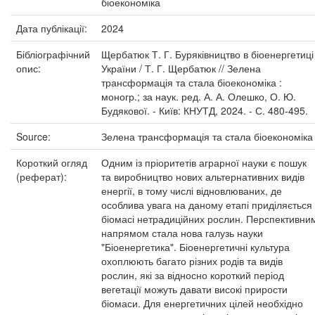
біоекономіка
Дата публікації:
2024
Бібліографічний
Щербатюк Т. Г. Буряківництво в біоенергетиці
опис:
України / Т. Г. Щербатюк // Зелена
трансформація та стала біоекономіка :
моногр.; за наук. ред. А. А. Олешко, О. Ю.
Будякової. - Київ: КНУТД, 2024. - С. 480-495.
Source:
Зелена трансформація та стала біоекономіка
Короткий огляд
Одним із пріоритетів аграрної науки є пошук
(реферат):
та виробництво нових альтернативних видів
енергії, в тому числі відновлюваних, де
особлива увага на даному етапі приділяється
біомасі нетрадиційних рослин. Перспективни
напрямом стала нова галузь науки
"Біоенергетика". Біоенергетичні культура
охоплюють багато різних родів та видів
рослин, які за відносно короткий період
вегетації можуть давати високі прирости
біомаси. Для енергетичних цілей необхідно