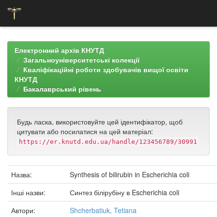
Skip
navigation
Електронний архів КНУТД
Загальноуніверситетські колекції
Кваліфікаційні роботи здобувачів вищої освіти
КНУТД
Бакалаврський рівень
Будь ласка, використовуйте цей ідентифікатор, щоб
цитувати або посилатися на цей матеріал:
https://er.knutd.edu.ua/handle/123456789/30991
Назва:
Synthesis of bilirubin in Escherichia coli
Інші назви:
Синтез білірубіну в Escherichia coli
Автори:
Shcherbatiuk, Tetiana