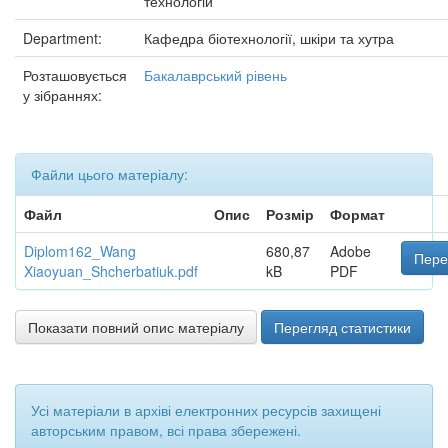
технологій
Department:
Кафедра біотехнології, шкіри та хутра
Розташовується
Бакалаврський рівень
у зібраннях:
Файли цього матеріалу:
Файл
Опис
Розмір
Формат
Diplom162_Wang
680,87
Adobe
Пере
Xiaoyuan_Shcherbatiuk.pdf
kB
PDF
Показати повний опис матеріалу
Перегляд статистики
Усі матеріали в архіві електронних ресурсів захищені
авторським правом, всі права збережені.