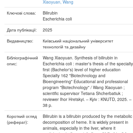
Xiaoyuan, Wang
Ключові слова:
Bilirubin
Escherichia coli
Дата публікації:
2025
Видавництво:
Київський національний університет
технологій та дизайну
Бібліографічний
Wang Xiaoyuan. Synthesis of bilirubin in
опис:
Escherichia coli : master's thesis оf the specialty
first (Bachelor's) level of higher education
Specialty 162 "Biotechnology and
Bioengineering" Educational and professional
program "Biotechnology" / Wang Xiaoyuan ;
scientific supervisor Tetiana Shcherbatiuk ;
reviewer Ihor Hretskyi. – Kyiv : KNUTD, 2025. –
38 p.
Короткий огляд
Bilirubin is a bilirubin produced by the metabolic
(реферат):
decomposition of heme. It is widely present in
animals, especially in the liver, where it