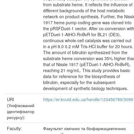
from substrate heme. It reflects the influence of
different backgrounds of the host metabolic
network on product synthesis. Further, the Nissl
1917 heme pump coding gene was cloned into
the pRSFDuet-1 vector. After co-conversion wit
pETDuet-1-AtHO-RnBvR for BL21 (DE3),
continuous whole-cell catalysis was carried out
in a pH 8.0 0.2 mM Tris-HCl buffer for 20 hours.
The amount of bilirubin synthesized from the
substrate heme conversion was 35% higher tha
that of Nissle 1917 (pETDuet-1-AtHO-RnBvR),
reaching 21 mg/mL. This study provides basic
data for reference for the biosynthesis of
bilirubin, especially for the subsequent
development of synthetic biology techniques.
URI
https://er.knutd.edu.ua/handle/123456789/3099
(Уніфікований
ідентифікатор
ресурсу):
Faculty:
Факультет хімічних та біофармацевтичних