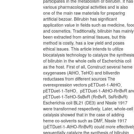
participates in the metabolism of bilirubin. It has
various pharmacological activities and is also
one of the main raw materials for preparing
artificial bezoar. Bilirubin has significant
application value in fields such as medicine, foo
and cosmetics. Traditionally, bilirubin has mainly
been extracted from animal tissues, but this
method is costly, has a low yield and poses
ethical issues. This article intends to utilize
biocatalysis technology to catalyze the synthesi
of bilirubin in the whole cells of Escherichia coli
as the host. First of all, Construct several heme
oxygenases (AtHO, TeHO) and biliverdin
reductases from different sources The
overexpression vectors pETDuet-1-AtHO、
pETDuet-1-TeHO、pETDuet-1-AtHO-RnBvR an
pETDuet-1-TeHO-SsBvR (RnBvR, SsRnBvR)
Escherichia coli BL21 (DE3) and Nissle 1917
were transformed respectively. Later, whole-cell
catalysis showed that in the case of adding
heme co-solvents such as DMF, Nissle 1917
(pETDuet-1-AtHO-RnBvR) could more effectivel
sequentially catalyze the synthesis of bilirubin