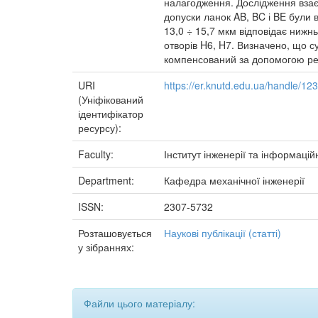
налагодження. Дослідження взає
допуски ланок AB, BC і BE були
13,0 ÷ 15,7 мкм відповідає ниж
отворів H6, H7. Визначено, що 
компенсований за допомогою ре
URI
https://er.knutd.edu.ua/handle/1
(Уніфікований
ідентифікатор
ресурсу):
Faculty:
Інститут інженерії та інформацій
Department:
Кафедра механічної інженерії
ISSN:
2307-5732
Розташовується
Наукові публікації (статті)
у зібраннях:
Файли цього матеріалу: