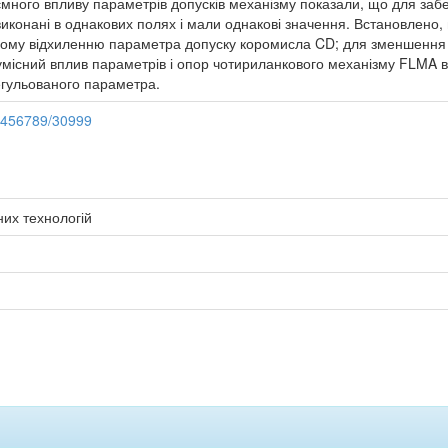
много впливу параметрів допусків механізму показали, що для забе
 виконані в однакових полях і мали однакові значення. Встановлен
ньому відхиленню параметра допуску коромисла CD; для зменшення 
сумісний вплив параметрів і опор чотириланкового механізму FLMA 
гульованого параметра.
23456789/30999
них технологій