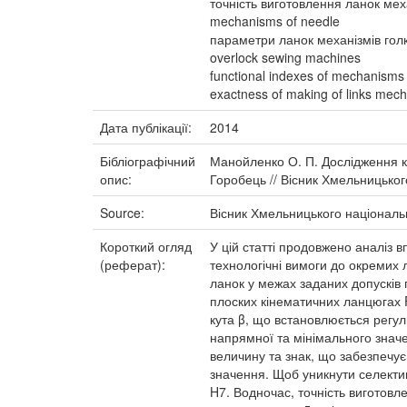
точність виготовлення ланок мех
mechanisms of needle
параметри ланок механізмів гол
overlock sewing machines
functional indexes of mechanisms
exactness of making of links mec
Дата публікації:
2014
Бібліографічний
Манойленко О. П. Дослідження ко
опис:
Горобець // Вісник Хмельницького
Source:
Вісник Хмельницького національ
Короткий огляд
У цій статті продовжено аналіз в
(реферат):
технологічні вимоги до окремих 
ланок у межах заданих допусків 
плоских кінематичних ланцюгах 
кута β, що встановлюється регу
напрямної та мінімального знач
величину та знак, що забезпечує
значення. Щоб уникнути селектив
H7. Водночас, точність виготов