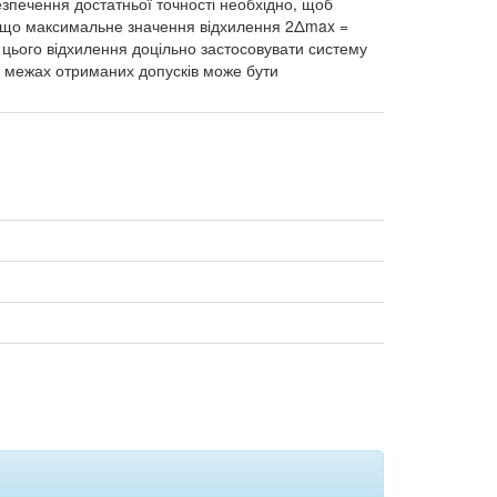
зпечення достатньої точності необхідно, щоб
о, що максимальне значення відхилення 2Δmax =
цього відхилення доцільно застосовувати систему
в межах отриманих допусків може бути