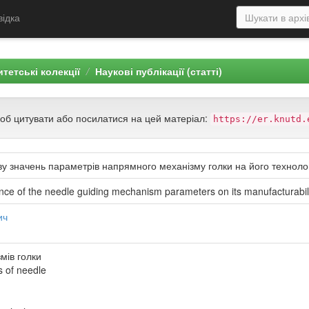
відка
тетські колекції
Наукові публікації (статті)
щоб цитувати або посилатися на цей матеріал:
https://er.knutd.
у значень параметрів напрямного механізму голки на його технолог
uence of the needle guiding mechanism parameters on its manufacturabil
ич
мів голки
s of needle