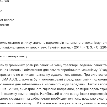
анізмі
ки
 of needle
hanism
мплексного впливу значень параметрів напрямного механізму голки 
 національного університету. Технічні науки. - 2014. - № 3. - С. 220
ного університету
пливу граничних розмірів ланок на зміну траєкторії ведених ланок т
ланок і загальні обмеження для всього виробничого механізму. У х
практично не впливає на значну відхиленість ±Δmax. При виготовле
FLMA ABCDE можуть бути компенсовані в результаті зміни положення
люванням для забезпечення «плавного ходу передачі». Також з’ясо
ення ±Δmax, симетричного відносно напрямної, розмірні параметри 
 їх взаємну компенсацію. Найбільший вплив серед інших параметрів 
ного складання та забезпечити необхідну точність, доцільно викону
лення опор механізму FLMA може компенсуватися за допомогою пара