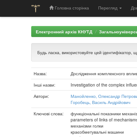
Головна сторінка
Перегляд
До
Skip
navigation
Електронний архів КНУТД
Загальноуніверси
Будь ласка, використовуйте цей ідентифікатор, 
Назва:
Дослідження комплексного вплив
Інші назви:
Investigation of the complex infl
Автори:
Манойленко, Олександр Петров
Горобець, Василь Андрійович
Ключові слова:
функціональні показники механіз
parameters of links of mechanism
механізми голки
краєобметувальні машини