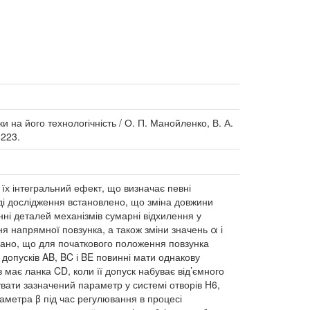
на його технологічність / О. П. Манойленко, В. А.
-223.
а їх інтегральний ефект, що визначає певні
оді дослідження встановлено, що зміна довжини
нні деталей механізмів сумарні відхилення у
 напрямної повзунка, а також зміни значень α і
вано, що для початкового положення повзунка
допусків AB, BC і BE повинні мати однакову
має ланка CD, коли її допуск набуває від’ємного
вати зазначений параметр у системі отворів H6,
метра β під час регулювання в процесі