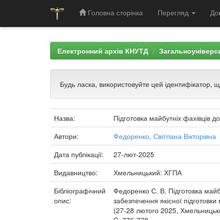
Головна сторінка
Перегляд
До
Skip
navigation
Електронний архів КНУТД
Загальноуніверси
Будь ласка, використовуйте цей ідентифікатор, 
Назва:
Підготовка майбутніх фахівців до
Автори:
Федоренко, Світлана Вікторівна
Дата публікації:
27-лют-2025
Видавництво:
Хмельницький: ХГПА
Бібліографічний
Федоренко С. В. Підготовка майбу
опис:
забезпечення якісної підготовки
(27-28 лютого 2025, Хмельницький)