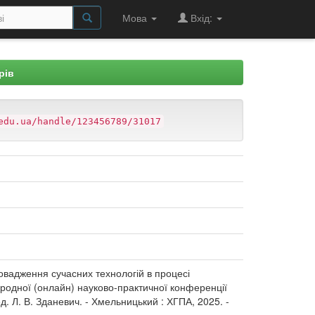
Мова
Вхід:
рів
edu.ua/handle/123456789/31017
провадження сучасних технологій в процесі
народної (онлайн) науково-практичної конференції
ед. Л. В. Зданевич. - Хмельницький : ХГПА, 2025. -