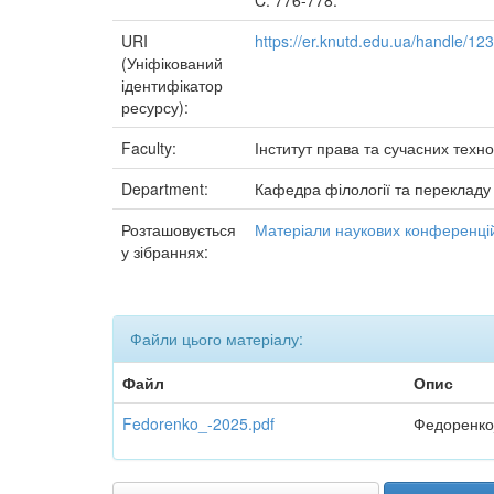
C. 776-778.
URI
https://er.knutd.edu.ua/handle/1
(Уніфікований
ідентифікатор
ресурсу):
Faculty:
Інститут права та сучасних техно
Department:
Кафедра філології та перекладу
Розташовується
Матеріали наукових конференцій
у зібраннях:
Файли цього матеріалу:
Файл
Опис
Fedorenko_-2025.pdf
Федоренко