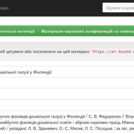
відка
тетські колекції
Матеріали наукових конференцій та семіна
щоб цитувати або посилатися на цей матеріал:
https://er.knutd.
шкільної галузі у Фінляндії
тніх фахівців дошкільної галузі у Фінляндії / С. В. Федоренко // В
 майбутніх фахівців дошкільної освіти : збірник наукових праць Між
 / укладачі: Л. В. Зданевич, О. С. Мисик, Л. С. Пісоцька ; за заг. р