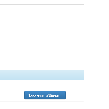
Переглянути/Відкрити