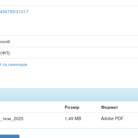
23456789/31017
логій
 (ФП)
 та семінарів
Розмір
Формат
_тези_2025
1,49 MB
Adobe PDF