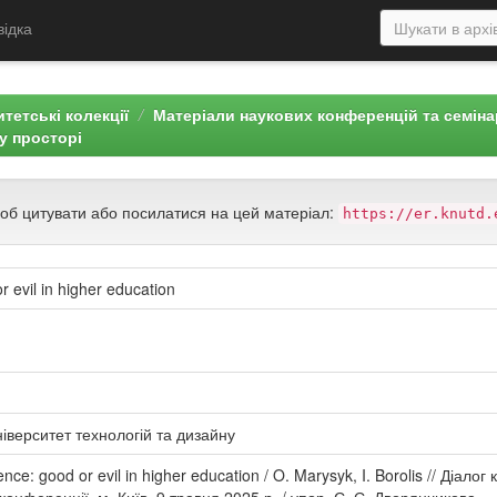
відка
тетські колекції
Матеріали наукових конференцій та семін
у просторі
щоб цитувати або посилатися на цей матеріал:
https://er.knutd.
 or evil in higher education
іверситет технологій та дизайну
ligence: good or evil in higher education / O. Marysyk, I. Borolis // Діа