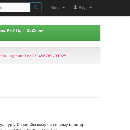
Мова
Вхід:
арів КНУТД
2025 рік
edu.ua/handle/123456789/31025
лог культур у Європейському освітньому просторі :