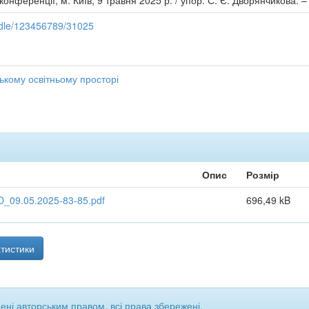
нференції, м. Київ, 9 травня 2025 р. / упор. С. Є. Дворянчикова. – 
andle/123456789/31025
ькому освітньому просторі
Опис
Розмір
D_09.05.2025-83-85.pdf
696,49 kB
тистики
щені авторським правом, всі права збережені.