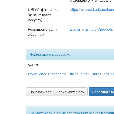
матеріали Х Міжнародної ко
URI (Уніфікований
https://er.knutd.edu.ua/h
ідентифікатор
ресурсу):
Розташовується у
Діалог культур у Європейс
зібраннях:
Файли цього матеріалу:
Файл
Сonference Рroceeding_Dialogue of Cultures_KNUT
Показати повний опис матеріалу
Перегляд ста
Усі матеріали в архіві електронних ресурсів захи