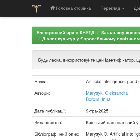
Головна сторінка
Перегляд
До
Skip
navigation
Електронний архів КНУТД
Загальноуніверси
Діалог культур у Європейському освітньом
Будь ласка, використовуйте цей ідентифікатор, 
Назва:
Artificial intelligence: good
Автори:
Marysyk, Oleksandra
Borolis, Inna
Дата публікації:
9-тра-2025
Видавництво:
Київський національний ун
Бібліографічний опис:
Marysyk O. Artificial intel