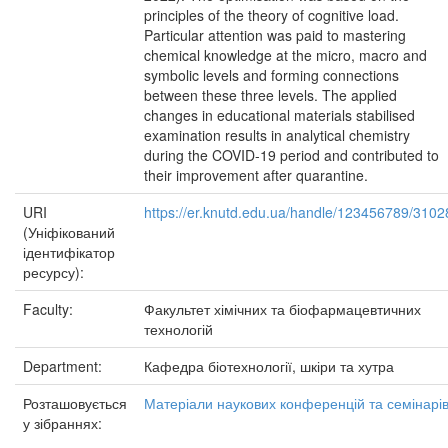
principles of the theory of cognitive load.
Particular attention was paid to mastering
chemical knowledge at the micro, macro and
symbolic levels and forming connections
between these three levels. The applied
changes in educational materials stabilised
examination results in analytical chemistry
during the COVID-19 period and contributed to
their improvement after quarantine.
URI
https://er.knutd.edu.ua/handle/123456789/3102
(Уніфікований
ідентифікатор
ресурсу):
Faculty:
Факультет хімічних та біофармацевтичних
технологій
Department:
Кафедра біотехнології, шкіри та хутра
Розташовується
Матеріали наукових конференцій та семінарі
у зібраннях: