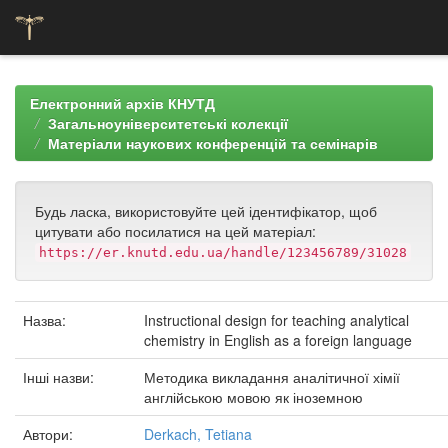
Skip
navigation
Електронний архів КНУТД
Загальноуніверситетські колекції
Матеріали наукових конференцій та семінарів
Будь ласка, використовуйте цей ідентифікатор, щоб
цитувати або посилатися на цей матеріал:
https://er.knutd.edu.ua/handle/123456789/31028
Назва:
Instructional design for teaching analytical
chemistry in English as a foreign language
Інші назви:
Методика викладання аналітичної хімії
англійською мовою як іноземною
Автори:
Derkach, Tetiana