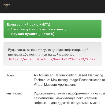
Skip
navigation
Електронний архів КНУТД
Загальноуніверситетські колекції
Наукові публікації (статті)
Будь ласка, використовуйте цей ідентифікатор, щоб
цитувати або посилатися на цей матеріал:
https://er.knutd.edu.ua/handle/123456789/31029
Назва:
An Advanced Recomposition-Based Displaying
Technique: Maximizing Image Reconstruction fo
Virtual Museum Applications
Інші назви:
Удосконалена техніка відображення на основі
рекомпозиції: максимізація реконструкції
зображень для додатків віртуальних музеїв