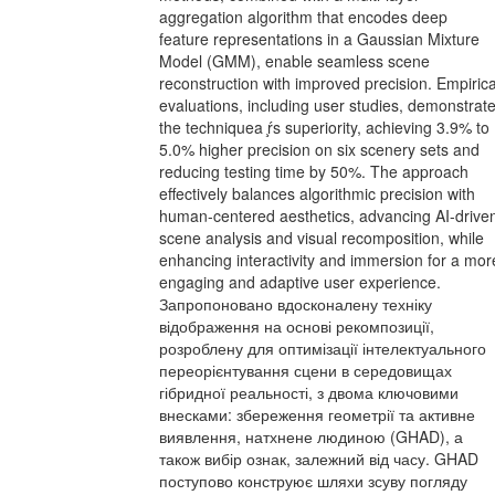
aggregation algorithm that encodes deep
feature representations in a Gaussian Mixture
Model (GMM), enable seamless scene
reconstruction with improved precision. Empirica
evaluations, including user studies, demonstrat
the techniquea ̧ŕs superiority, achieving 3.9% to
5.0% higher precision on six scenery sets and
reducing testing time by 50%. The approach
effectively balances algorithmic precision with
human-centered aesthetics, advancing AI-drive
scene analysis and visual recomposition, while
enhancing interactivity and immersion for a mor
engaging and adaptive user experience.
Запропоновано вдосконалену техніку
відображення на основі рекомпозиції,
розроблену для оптимізації інтелектуального
переорієнтування сцени в середовищах
гібридної реальності, з двома ключовими
внесками: збереження геометрії та активне
виявлення, натхнене людиною (GHAD), а
також вибір ознак, залежний від часу. GHAD
поступово конструює шляхи зсуву погляду