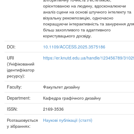
орієнтованою на людину, вдосконалюючи
аналіз сцени на основі штучного інтелекту та
візуальну рекомпозицію, одночасно
покращуючи інтерактивність та занурення дл
більш захопливого та адаптивного
користувацького досвіду.
DOI:
10.1109/ACCESS.2025.3575186
URI
https://er.knutd.edu.ua/handle/123456789/3102
(Уніфікований
ідентифікатор
ресурсу):
Faculty:
Факультет дизайну
Department:
Кафедра графічного дизайну
ISSN:
2169-3536
Розташовується
Наукові публікації (статті)
у зібраннях: