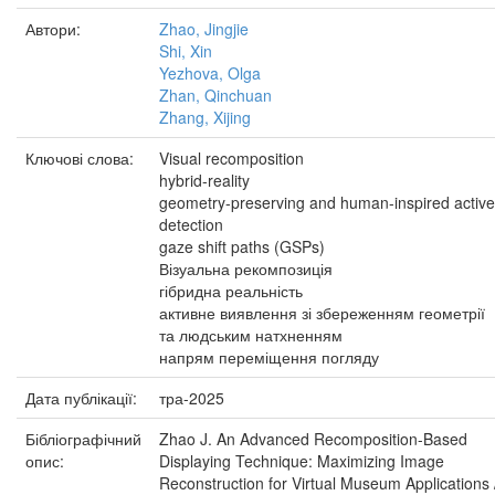
Автори:
Zhao, Jingjie
Shi, Xin
Yezhova, Olga
Zhan, Qinchuan
Zhang, Xijing
Ключові слова:
Visual recomposition
hybrid-reality
geometry-preserving and human-inspired active
detection
gaze shift paths (GSPs)
Візуальна рекомпозиція
гібридна реальність
активне виявлення зі збереженням геометрії
та людським натхненням
напрям переміщення погляду
Дата публікації:
тра-2025
Бібліографічний
Zhao J. An Advanced Recomposition-Based
опис:
Displaying Technique: Maximizing Image
Reconstruction for Virtual Museum Applications 