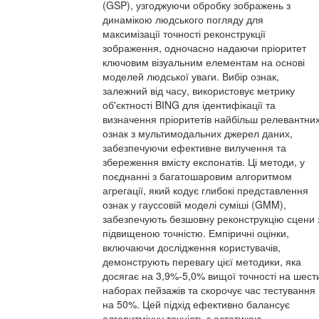
(GSP), узгоджуючи обробку зображень з
динамікою людського погляду для
максимізації точності реконструкції
зображення, одночасно надаючи пріоритет
ключовим візуальним елементам на основі
моделей людської уваги. Вибір ознак,
залежний від часу, використовує метрику
об'єктності BING для ідентифікації та
визначення пріоритетів найбільш релевантни
ознак з мультимодальних джерел даних,
забезпечуючи ефективне вилучення та
збереження вмісту експонатів. Ці методи, у
поєднанні з багатошаровим алгоритмом
агрегації, який кодує глибокі представлення
ознак у гауссовій моделі суміші (GMM),
забезпечують безшовну реконструкцію сцени 
підвищеною точністю. Емпіричні оцінки,
включаючи дослідження користувачів,
демонструють перевагу цієї методики, яка
досягає на 3,9%-5,0% вищої точності на шест
наборах пейзажів та скорочує час тестування
на 50%. Цей підхід ефективно балансує
алгоритмічну точність з естетикою,