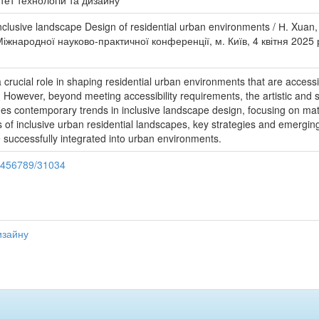
тет технологій та дизайну
clusive landscape Design of residential urban environments / Н. Xuan
Міжнародної науково-практичної конференції, м. Київ, 4 квітня 2025 ро
 crucial role in shaping residential urban environments that are accessib
 However, beyond meeting accessibility requirements, the artistic and s
s contemporary trends in inclusive landscape design, focusing on materi
of inclusive urban residential landscapes, key strategies and emergi
e successfully integrated into urban environments.
23456789/31034
изайну