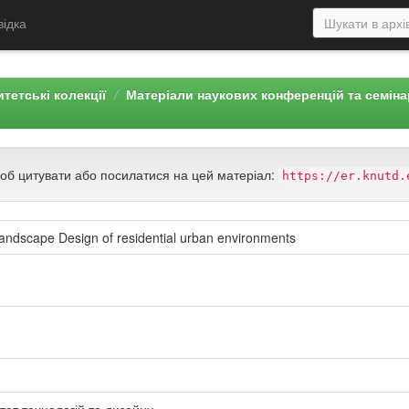
відка
тетські колекції
Матеріали наукових конференцій та семін
щоб цитувати або посилатися на цей матеріал:
https://er.knutd.
landscape Design of residential urban environments