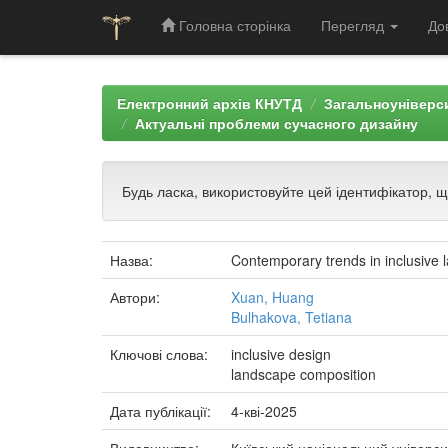
Головна сторінка
Перегляд
До
Skip
navigation
Електронний архів КНУТД
Загальноуніверси
Актуальні проблеми сучасного дизайну
Будь ласка, використовуйте цей ідентифікатор, 
Назва:
Contemporary trends in inclusive 
Автори:
Xuan, Huang
Bulhakova, Tetiana
Ключові слова:
inclusive design
landscape composition
Дата публікації:
4-кві-2025