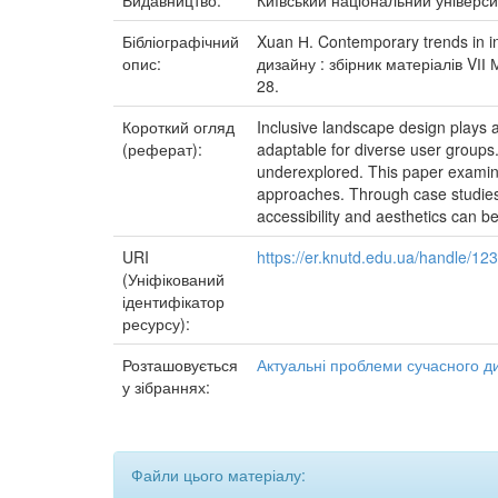
Видавництво:
Київський національний універси
Бібліографічний
Xuan Н. Contemporary trends in in
опис:
дизайну : збірник матеріалів VІІ 
28.
Короткий огляд
Inclusive landscape design plays a
(реферат):
adaptable for diverse user groups.
underexplored. This paper examine
approaches. Through case studies 
accessibility and aesthetics can b
URI
https://er.knutd.edu.ua/handle/1
(Уніфікований
ідентифікатор
ресурсу):
Розташовується
Актуальні проблеми сучасного д
у зібраннях:
Файли цього матеріалу: