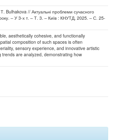
, Т. Bulhakova // Актуальні проблеми сучасного
ку. – У 3-х т. – Т. 3. – Київ : КНУТД, 2025. – С. 25-
le, aesthetically cohesive, and functionally
patial composition of such spaces is often
ality, sensory experience, and innovative artistic
ng trends are analyzed, demonstrating how