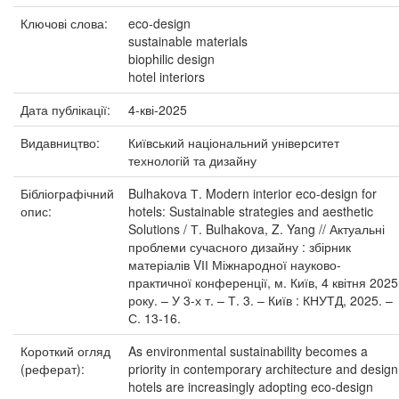
Ключові слова:
eco-design
sustainable materials
biophilic design
hotel interiors
Дата публікації:
4-кві-2025
Видавництво:
Київський національний університет
технологій та дизайну
Бібліографічний
Bulhakova Т. Modern interior eco-design for
опис:
hotels: Sustainable strategies and aesthetic
Solutions / Т. Bulhakova, Z. Yang // Актуальні
проблеми сучасного дизайну : збірник
матеріалів VІІ Міжнародної науково-
практичної конференції, м. Київ, 4 квітня 2025
року. – У 3-х т. – Т. 3. – Київ : КНУТД, 2025. –
С. 13-16.
Короткий огляд
As environmental sustainability becomes a
(реферат):
priority in contemporary architecture and design
hotels are increasingly adopting eco-design