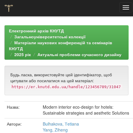
Skip
navigation
Електронний архів КНУТД
Загальноуніверситетські колекції
Матеріали наукових конференцій та семінарів
КНУТД
2025 рік
Актуальні проблеми сучасного дизайну
Будь ласка, використовуйте цей ідентифікатор, щоб
цитувати або посилатися на цей матеріал:
https://er.knutd.edu.ua/handle/123456789/31047
Назва:
Modern interior eco-design for hotels:
Sustainable strategies and aesthetic Solutions
Автори:
Bulhakova, Тetiana
Yang, Ziheng