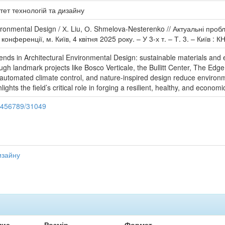
тет технологій та дизайну
nvironmental Design / Х. Liu, О. Shmelova-Nesterenko // Актуальні про
нференції, м. Київ, 4 квітня 2025 року. – У 3-х т. – Т. 3. – Київ : К
rends in Architectural Environmental Design: sustainable materials and
rough landmark projects like Bosco Verticale, the Bullitt Center, The E
, automated climate control, and nature-inspired design reduce environ
ights the field’s critical role in forging a resilient, healthy, and economi
23456789/31049
изайну
пис
Розмір
Формат