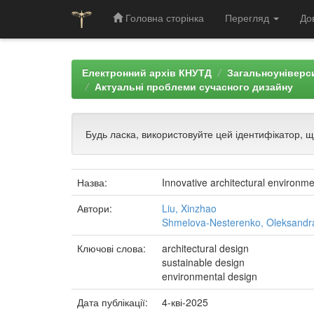
Головна сторінка
Перегляд
До
Skip
navigation
Електронний архів КНУТД
Загальноуніверси
Актуальні проблеми сучасного дизайну
Будь ласка, використовуйте цей ідентифікатор, 
Назва:
Innovative architectural environm
Автори:
Liu, Xinzhao
Shmelova-Nesterenko, Oleksandr
Ключові слова:
architectural design
sustainable design
environmental design
Дата публікації:
4-кві-2025