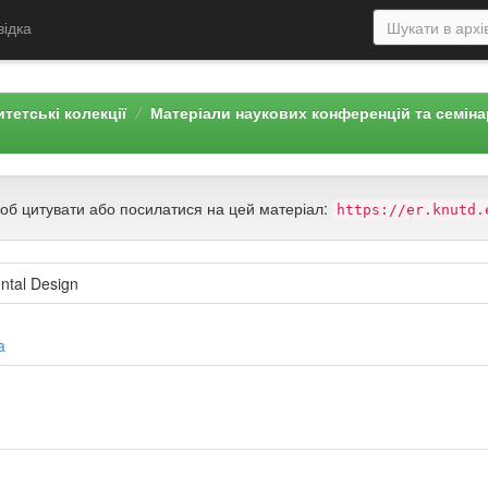
відка
тетські колекції
Матеріали наукових конференцій та семін
щоб цитувати або посилатися на цей матеріал:
https://er.knutd.
ental Design
a