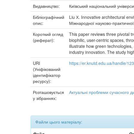
Видавництво:
Київський національний універси
Бібліографічний
Liu Х. Innovative architectural e
опис:
Міжнародної науково-практичної ко
Короткий огляд
This paper reviews three pivotal t
(реферат):
biophilic, user-centric spaces, th
illustrate how green technologies
industry innovation. The study highl
URI
https://er.knutd.edu.ua/handle/1
(Уніфікований
ідентифікатор
ресурсу):
Розташовується
Актуальні проблеми сучасного д
у зібраннях:
Файли цього матеріалу:
Файл
О