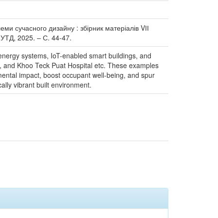
блеми сучасного дизайну : збірник матеріалів VІІ
НУТД, 2025. – С. 44-47.
 energy systems, IoT-enabled smart buildings, and
dge, and Khoo Teck Puat Hospital etc. These examples
mental impact, boost occupant well-being, and spur
cally vibrant built environment.