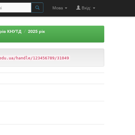
Мова
Вхід:
арів КНУТД
2025 рік
edu.ua/handle/123456789/31049