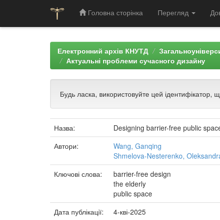
Головна сторінка
Перегляд
До
Skip
navigation
Електронний архів КНУТД
Загальноуніверси
Актуальні проблеми сучасного дизайну
Будь ласка, використовуйте цей ідентифікатор, 
Назва:
Designing barrier-free public space
Автори:
Wang, Ganqing
Shmelova-Nesterenko, Oleksandr
Ключові слова:
barrier-free design
the elderly
public space
Дата публікації:
4-кві-2025