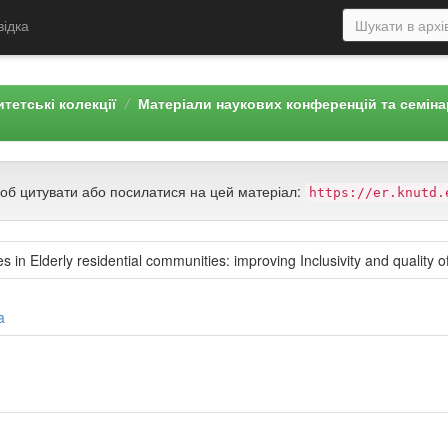
відка
тетські колекції
Матеріали наукових конференцій та семін
щоб цитувати або посилатися на цей матеріал:
https://er.knutd.
s in Elderly residential communities: improving Inclusivity and quality of 
a