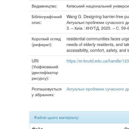
Видавництво:
Київський національний універси
Бібліографічний
Wang G. Designing barrier-free pub
опис:
Актуальні проблеми сучасного диз
3. – Київ : КНУТД, 2025. – С. 59-
Короткий огляд
residential communities faces urge
(реферат):
needs of elderly residents, and ta
accessibility, comfort, safety, and
URI
https://er.knutd.edu.ua/handle/1
(Уніфікований
ідентифікатор
ресурсу):
Розташовується
Актуальні проблеми сучасного д
у зібраннях:
Файли цього матеріалу:
Файл
О