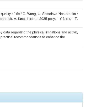
 quality of life / G. Wang, О. Shmelova-Nesterenko /
нції, м. Київ, 4 квітня 2025 року. – У 3-х т. – Т.
 data regarding the physical limitations and activity
es practical recommendations to enhance the