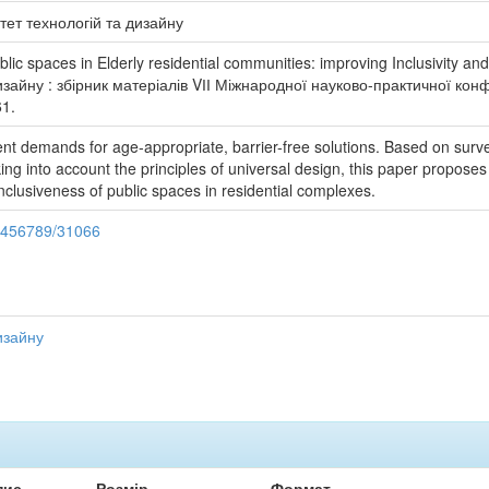
тет технологій та дизайну
lic spaces in Elderly residential communities: improving Inclusivity and
айну : збірник матеріалів VІІ Міжнародної науково-практичної конфере
61.
nt demands for age-appropriate, barrier-free solutions. Based on survey
king into account the principles of universal design, this paper propos
 inclusiveness of public spaces in residential complexes.
23456789/31066
изайну
пис
Розмір
Формат