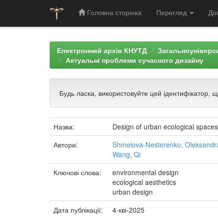
Головна сторінка
Перегляд
До
Skip
navigation
Електронний архів КНУТД
Загальноуніверси
Актуальні проблеми сучасного дизайну
Будь ласка, використовуйте цей ідентифікатор, 
Назва:
Design of urban ecological spaces 
Автори:
Shmelova-Nesterenko, Oleksandr
Wang, Qi
Ключові слова:
environmental design
ecological aesthetics
urban design
Дата публікації:
4-кві-2025