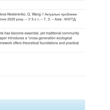
melova-Nesterenko, Q. Wang // Актуальні проблеми
ня 2025 року. – У 3-х т. – Т. 3. – Київ : КНУТД,
ents has become essential, yet traditional community
aper introduces a “cross-generation ecological
amework offers theoretical foundations and practical