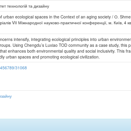
тет технологій та дизайну
 urban ecological spaces in the Context of an aging society / О. Sh
іалів VІІ Міжнародної науково-практичної конференції, м. Київ, 4 квіт
ncerns intensify, integrating ecological principles into urban environm
e groups. Using Chengdu’s Luxiao TOD community as a case study, this p
that enhances both environmental quality and social inclusivity. This fr
dly urban spaces and promoting ecological civilization.
23456789/31068
изайну