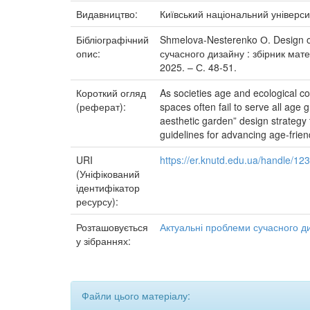
Видавництво:
Київський національний універси
Бібліографічний
Shmelova-Nesterenko О. Design of
опис:
сучасного дизайну : збірник матер
2025. – С. 48-51.
Короткий огляд
As societies age and ecological co
(реферат):
spaces often fail to serve all ag
aesthetic garden” design strategy 
guidelines for advancing age-frien
URI
https://er.knutd.edu.ua/handle/1
(Уніфікований
ідентифікатор
ресурсу):
Розташовується
Актуальні проблеми сучасного д
у зібраннях:
Файли цього матеріалу: