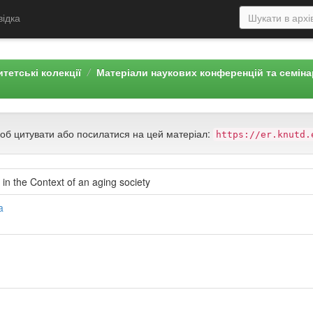
відка
тетські колекції
Матеріали наукових конференцій та семін
щоб цитувати або посилатися на цей матеріал:
https://er.knutd.
in the Context of an aging society
a