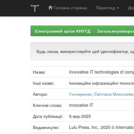
Головна сторінка
Перегляд
До
Skip
navigation
Електронний архів КНУТД
Загальноуніверси
Будь ласка, використовуйте цей ідентифікатор, 
Назва:
Innovative IT technologies of compu
Інші назви:
Інноваційні інформаційні техноло
Автори:
Гончаренко, Світлана Миколаївн
Ключові слова:
innovative IT
Дата публікації:
5-вер-2025
Видавництво:
Lulu Press, Inc., 2025 © Interna