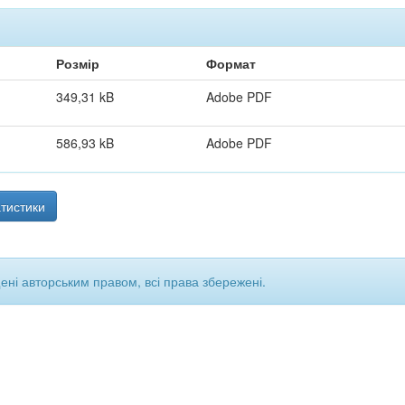
Розмір
Формат
349,31 kB
Adobe PDF
586,93 kB
Adobe PDF
тистики
щені авторським правом, всі права збережені.