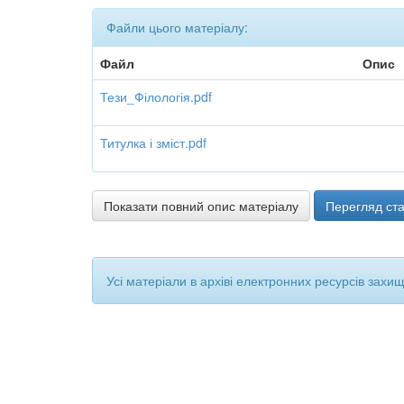
Файли цього матеріалу:
Файл
Опис
Тези_Філологія.pdf
Титулка і зміст.pdf
Показати повний опис матеріалу
Перегляд ста
Усі матеріали в архіві електронних ресурсів захи