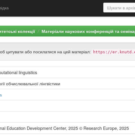
відка
тетські колекції
Матеріали наукових конференцій та семіна
щоб цитувати або посилатися на цей матеріал:
https://er.knutd.
tational linguistics
гії обчислювальної лінгвістики
а
tional Education Development Center, 2025 © Research Europe, 2025