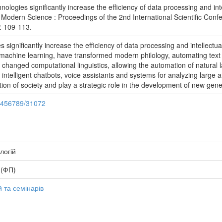
ologies significantly increase the efficiency of data processing and in
n Modern Science : Proceedings of the 2nd International Scientific Co
P. 109-113.
es significantly increase the efficiency of data processing and intellec
and machine learning, have transformed modern philology, automating text
 changed computational linguistics, allowing the automation of natural
intelligent chatbots, voice assistants and systems for analyzing large 
ation of society and play a strategic role in the development of new gen
23456789/31072
логій
 (ФП)
 та семінарів