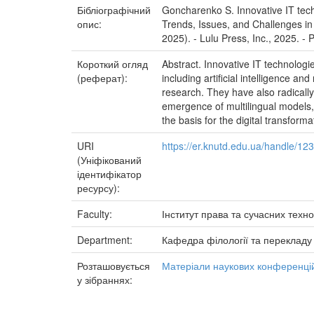
Бібліографічний
Goncharenko S. Innovative IT techn
опис:
Trends, Issues, and Challenges i
2025). - Lulu Press, Inc., 2025. - 
Короткий огляд
Abstract. Innovative IT technologi
(реферат):
including artificial intelligence 
research. They have also radically
emergence of multilingual models, 
the basis for the digital transform
URI
https://er.knutd.edu.ua/handle/1
(Уніфікований
ідентифікатор
ресурсу):
Faculty:
Інститут права та сучасних техно
Department:
Кафедра філології та перекладу
Розташовується
Матеріали наукових конференцій
у зібраннях: