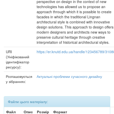
perspective on design in the context of new
technologies has allowed us to propose an
approach through which it is possible to create
facades in which the traditional Lingnan
architectural style is combined with innovative
design solutions. This approach to design offers
modern designers and architects new ways to
preserve cultural heritage through creative
interpretation of historical architectural styles.
URI
https://er.knutd.edu.ua/handle/123456789/3108
(Уніфікований
ідентифікатор
ресурсу):
Розташовується
Актуальні проблеми сучасного дизайну
у зібраннях:
Файли цього матеріалу:
Файл
Опис
Розмір
Формат