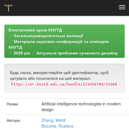
Skip
navigation
Електронний архів КНУТД
Загальноуніверситетські колекції
Матеріали наукових конференцій та семінарів
КНУТД
2025 рік
Актуальні проблеми сучасного дизайну
Будь ласка, використовуйте цей ідентифікатор, щоб
цитувати або посилатися на цей матеріал:
https://er.knutd.edu.ua/handle/123456789/31088
Назва:
Artificial intelligence technologies in modern
design
Автори:
Zhang, Weidi
Bezuhla, Ruslana