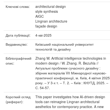
Ключові слова:
architectural design
style synthesis
AIGC
Lingnan architecture
façade design
Дата публікації:
4-кві-2025
Видавництво:
Київський національний університет
технологій та дизайну
Бібліографічний
Zhang W. Artificial intelligence technologies in
опис:
modern design / W. Zhang. R. Bezuhla //
Актуальні проблеми сучасного дизайну :
збірник матеріалів VІІ Міжнародної науково-
практичної конференції, м. Київ, 4 квітня 2025
року. – У 3-х т. – Т. 2. – Київ : КНУТД, 2025. –
С. 54-57.
Короткий огляд
This paper investigates how AI-driven design
(реферат):
tools can reimagine Lingnan architectural
aesthetics for contemporary practice. A new