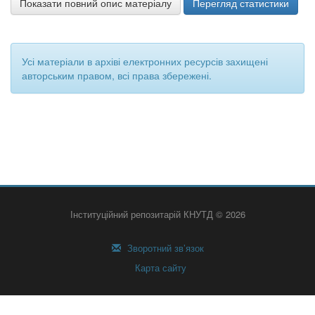
Показати повний опис матеріалу
Перегляд статистики
Усі матеріали в архіві електронних ресурсів захищені
авторським правом, всі права збережені.
Інституційний репозитарій КНУТД © 2026
Зворотний зв’язок
Карта сайту