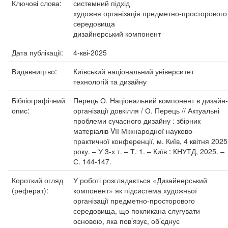
Ключові слова:
системний підхід
художня організація предметно-просторового
середовища
дизайнерський компонент
Дата публікації:
4-кві-2025
Видавництво:
Київський національний університет
технологій та дизайну
Бібліографічний
Перець О. Національний компонент в дизайн-
опис:
організації довкілля / О. Перець // Актуальні
проблеми сучасного дизайну : збірник
матеріалів VІІ Міжнародної науково-
практичної конференції, м. Київ, 4 квітня 2025
року. – У 3-х т. – Т. 1. – Київ : КНУТД, 2025. –
С. 144-147.
Короткий огляд
У роботі розглядається «Дизайнерський
(реферат):
компонент» як підсистема художньої
організації предметно-просторового
середовища, що покликана слугувати
основою, яка пов’язує, об’єднує