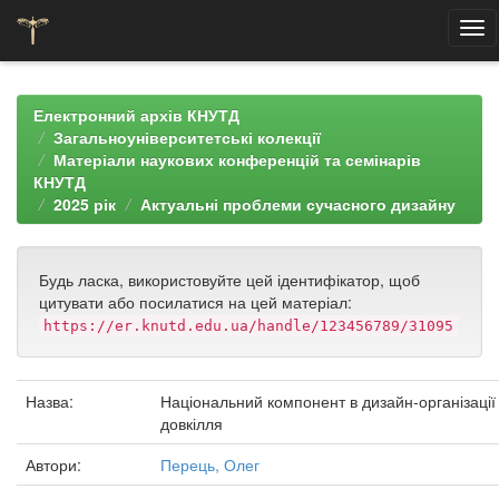
Skip
navigation
Електронний архів КНУТД
Загальноуніверситетські колекції
Матеріали наукових конференцій та семінарів
КНУТД
2025 рік
Актуальні проблеми сучасного дизайну
Будь ласка, використовуйте цей ідентифікатор, щоб
цитувати або посилатися на цей матеріал:
https://er.knutd.edu.ua/handle/123456789/31095
Назва:
Національний компонент в дизайн-організації
довкілля
Автори:
Перець, Олег