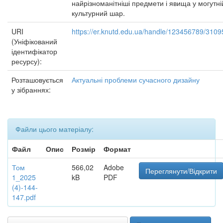
найрізноманітніші предмети і явища у могутні
культурний шар.
URI
https://er.knutd.edu.ua/handle/123456789/3109
(Уніфікований
ідентифікатор
ресурсу):
Розташовується
Актуальні проблеми сучасного дизайну
у зібраннях:
Файли цього матеріалу:
Файл
Опис
Розмір
Формат
Том
566,02
Adobe
Переглянути/Відкрити
1_2025
kB
PDF
(4)-144-
147.pdf