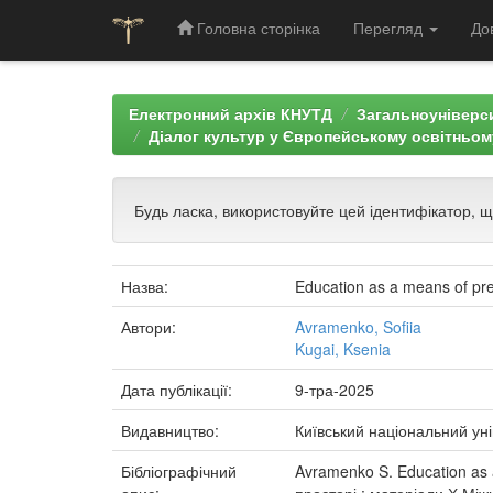
Головна сторінка
Перегляд
До
Skip
navigation
Електронний архів КНУТД
Загальноуніверси
Діалог культур у Європейському освітньом
Будь ласка, використовуйте цей ідентифікатор, 
Назва:
Education as a means of pres
Автори:
Avramenko, Sofiia
Kugai, Ksenia
Дата публікації:
9-тра-2025
Видавництво:
Київський національний уні
Бібліографічний
Avramenko S. Education as a