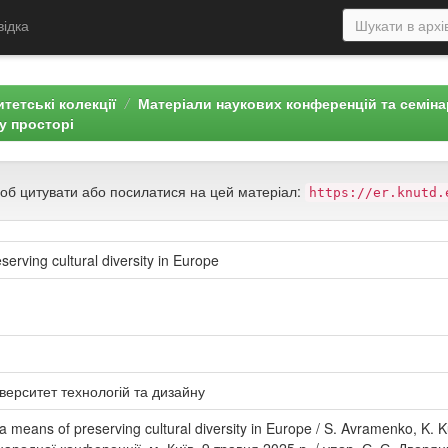
відка
тетські колекції
Матеріали наукових конференцій та семін
у просторі
щоб цитувати або посилатися на цей матеріал:
https://er.knutd.
erving cultural diversity in Europe
верситет технологій та дизайну
 means of preserving cultural diversity in Europe / S. Avramenko, K. 