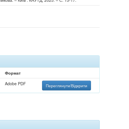
чикова. – Київ : КНУТД, 2025. – С. 15-17.
Формат
Adobe PDF
Переглянути/Відкрити