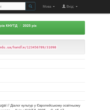
Мова
Вхід:
арів КНУТД
2025 рік
edu.ua/handle/123456789/31098
Kugai // Діалог культур у Європейському освітньому