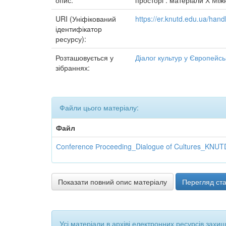
опис:
просторі : матеріали Х Міжн
URI (Уніфікований
https://er.knutd.edu.ua/ha
ідентифікатор
ресурсу):
Розташовується у
Діалог культур у Європейсь
зібраннях:
Файли цього матеріалу:
Файл
Сonference Рroceeding_Dialogue of Cultures_KNUTD
Показати повний опис матеріалу
Перегляд ста
Усі матеріали в архіві електронних ресурсів захи