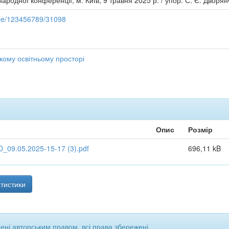
ародної конференції, м. Київ, 9 травня 2025 р. / упор. С. Є. Дворян
ndle/123456789/31098
кому освітньому просторі
Опис
Розмір
_09.05.2025-15-17 (3).pdf
696,11 kB
тистики
щені авторським правом, всі права збережені.