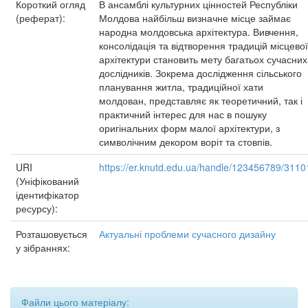
Короткий огляд
В ансамблі культурних цінностей Республіки
(реферат):
Молдова найбільш визначне місце займає
народна молдовська архітектура. Вивчення,
консолідація та відтворення традицій місцевої
архітектури становить мету багатьох сучасних
дослідників. Зокрема дослідження сільського
планування житла, традиційної хати
молдован, представляє як теоретичний, так і
практичний інтерес для нас в пошуку
оригінальних форм малої архітектури, з
символічним декором воріт та стовпів.
URI
https://er.knutd.edu.ua/handle/123456789/3110
(Уніфікований
ідентифікатор
ресурсу):
Розташовується
Актуальні проблеми сучасного дизайну
у зібраннях:
Файли цього матеріалу: