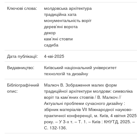
Ключові слова:
молдовська архітектура
традиційна хата
монументальність воріт
дерев’яні ворота
декор
кам’яні стовпи
садиба
Дата публікації:
4-кві-2025
Видавництво:
Київський національний університет
технологій та дизайну
Бібліографічний
Малкоч В. Зображення малих форм
опис:
традиційної архітектури молдови: символіка
воріт та кам’яних стовпів / В. Малкоч //
Актуальні проблеми сучасного дизайну :
збірник матеріалів VІІ Міжнародної науково-
практичної конференції, м. Київ, 4 квітня 2025
року. – У 3-х т. – Т. 1. – Київ : КНУТД, 2025. –
С. 132-136.