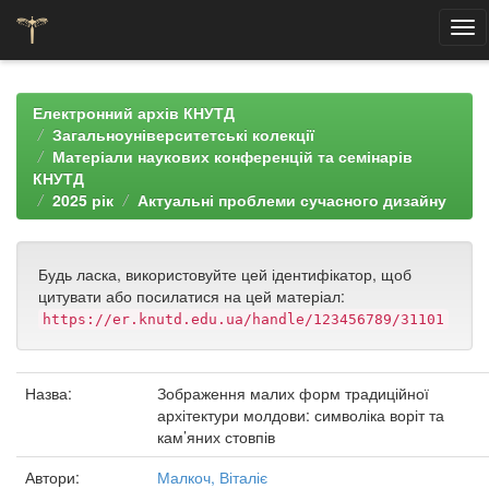
Skip
navigation
Електронний архів КНУТД
Загальноуніверситетські колекції
Матеріали наукових конференцій та семінарів
КНУТД
2025 рік
Актуальні проблеми сучасного дизайну
Будь ласка, використовуйте цей ідентифікатор, щоб
цитувати або посилатися на цей матеріал:
https://er.knutd.edu.ua/handle/123456789/31101
Назва:
Зображення малих форм традиційної
архітектури молдови: символіка воріт та
кам’яних стовпів
Автори:
Малкоч, Віталіє