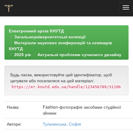
Skip
navigation
Електронний архів КНУТД
Загальноуніверситетські колекції
Матеріали наукових конференцій та семінарів
КНУТД
2025 рік
Актуальні проблеми сучасного дизайну
Будь ласка, використовуйте цей ідентифікатор, щоб
цитувати або посилатися на цей матеріал:
https://er.knutd.edu.ua/handle/123456789/31106
Назва:
Fashion-фотографія засобами студійної
зйомки
Автори:
Тульчинська, Софія