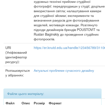
художньо-технічні прийоми студійної
фотографії: передпродакшн у студії; доцільне
використання світла; налаштування камери
для студійної зйомки; експерименти та
визначення ракурсів для фотографування
моделей, мотивація команди. Розглянуто
підходи дизайнерів брендів POUSTOVIT та
Ruslan Baginskiy до проведення студійних
фотопроєктів.
URI
https://er.knutd.edu.ua/handle/123456789/3110
(Уніфікований
ідентифікатор
ресурсу):
Розташовується
Актуальні проблеми сучасного дизайну
у зібраннях:
Файли цього матеріалу:
Файл
Опис
Розмір
Формат