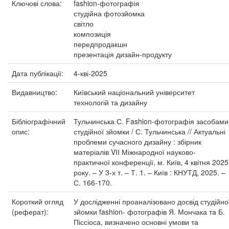
Ключові слова:
fashion-фотографія
студійна фотозйомка
світло
композиція
передпродакшн
презентація дизайн-продукту
Дата публікації:
4-кві-2025
Видавництво:
Київський національний університет
технологій та дизайну
Бібліографічний
Тульчинська С. Fashion-фотографія засобами
опис:
студійної зйомки / С. Тульчинська // Актуальні
проблеми сучасного дизайну : збірник
матеріалів VІІ Міжнародної науково-
практичної конференції, м. Київ, 4 квітня 2025
року. – У 3-х т. – Т. 1. – Київ : КНУТД, 2025. –
С. 166-170.
Короткий огляд
У дослідженні проаналізовано досвід студійно
(реферат):
зйомки fashion- фотографів Я. Мончака та Б.
Піссіоса, визначено основні умови та