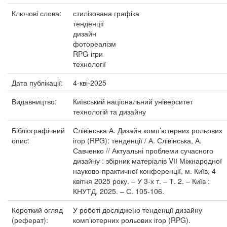
Ключові слова:
стилізована графіка
тенденції
дизайн
фотореалізм
RPG-ігри
технології
Дата публікації:
4-кві-2025
Видавництво:
Київський національний університет
технологій та дизайну
Бібліографічний
Слівінська А. Дизайн комп’ютерних рольових
опис:
ігор (RPG): тенденції / А. Слівінська, А.
Савченко // Актуальні проблеми сучасного
дизайну : збірник матеріалів VІІ Міжнародної
науково-практичної конференції, м. Київ, 4
квітня 2025 року. – У 3-х т. – Т. 2. – Київ :
КНУТД, 2025. – С. 105-106.
Короткий огляд
У роботі досліджено тенденції дизайну
(реферат):
комп’ютерних рольових ігор (RPG).