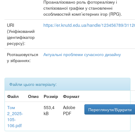
Проаналізовано роль фотореалізму і
стилізованої графіки у становленні
особливостей комп’ютерних ігор (RPG).
URI
https://er.knutd.edu.ua/handle/123456789/3112
(Уніфікований
ідентифікатор
ресурсу):
Розташовується
Актуальні проблеми сучасного дизайну
у зібраннях:
Файли цього матеріалу:
Файл
Опис
Розмір
Формат
Том
553,4
Adobe
Переглянути/Відкрити
2_2025-
kB
PDF
105-
106.pdf