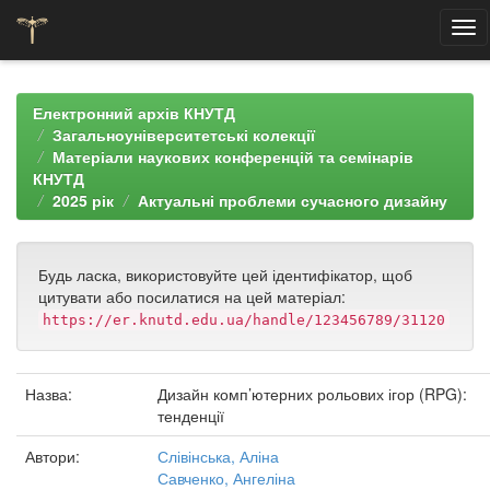
Skip
navigation
Електронний архів КНУТД
Загальноуніверситетські колекції
Матеріали наукових конференцій та семінарів
КНУТД
2025 рік
Актуальні проблеми сучасного дизайну
Будь ласка, використовуйте цей ідентифікатор, щоб
цитувати або посилатися на цей матеріал:
https://er.knutd.edu.ua/handle/123456789/31120
Назва:
Дизайн комп’ютерних рольових ігор (RPG):
тенденції
Автори:
Слівінська, Аліна
Савченко, Ангеліна