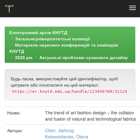
Skip
navigation
Електронний архів КНУТД
Загальноуніверситетські колекції
Матеріали наукових конференцій та семінарів
КНУТД
2025 рік
Актуальні проблеми сучасного дизайну
Будь ласка, використовуйте цей ідентифікатор, щоб
цитувати або посилатися на цей матеріал:
https://er.knutd.edu.ua/handle/123456789/31124
Назва:
Тhe trend of art fashion design – the collision
and fusion of natural and technological fabrics
Автори:
Chen, Jiahong
Kolosnichenko, Olena