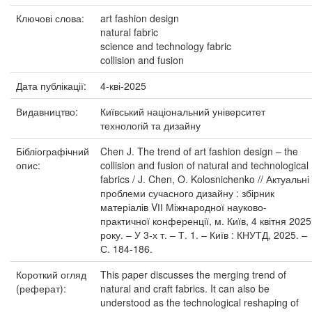
Ключові слова:
art fashion design
natural fabric
science and technology fabric
collision and fusion
Дата публікації:
4-кві-2025
Видавництво:
Київський національний університет
технологій та дизайну
Бібліографічний
Chen J. The trend of art fashion design – the
опис:
collision and fusion of natural and technological
fabrics / J. Chen, O. Kolosnichenko // Актуальні
проблеми сучасного дизайну : збірник
матеріалів VІІ Міжнародної науково-
практичної конференції, м. Київ, 4 квітня 2025
року. – У 3-х т. – Т. 1. – Київ : КНУТД, 2025. –
С. 184-186.
Короткий огляд
This paper discusses the merging trend of
(реферат):
natural and craft fabrics. It can also be
understood as the technological reshaping of