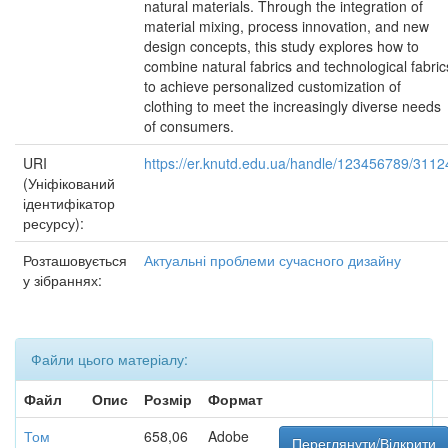
natural materials. Through the integration of
material mixing, process innovation, and new
design concepts, this study explores how to
combine natural fabrics and technological fabric
to achieve personalized customization of
clothing to meet the increasingly diverse needs
of consumers.
URI
https://er.knutd.edu.ua/handle/123456789/3112
(Уніфікований
ідентифікатор
ресурсу):
Розташовується
Актуальні проблеми сучасного дизайну
у зібраннях:
Файли цього матеріалу:
Файл
Опис
Розмір
Формат
Том
658,06
Adobe
Переглянути/Відкрити