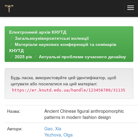
Skip
navigation
Електронний архів КНУТД
Загальноуніверситетські колекції
Матеріали наукових конференцій та семінарів
КНУТД
2025 рік
Актуальні проблеми сучасного дизайну
Будь ласка, використовуйте цей ідентифікатор, щоб
цитувати або посилатися на цей матеріал:
https://er.knutd.edu.ua/handle/123456789/31135
Назва:
Ancient Chinese figural anthropomorphic
patterns in modern fashion design
Автори:
Gao, Xia
Yezhova, Olga