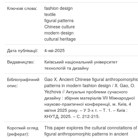
Ключові слова:
fashion design
textile
figural patterns
Chinese culture
modern design
cultural heritage
Дата публікації:
4-кві-2025
Видавництво:
Київський національний університет
технологій та дизайну
Бібліографічний
Gao X. Ancient Chinese figural anthropomorphi
опис:
patterns in modern fashion design / X. Gao, O.
Yezhova // Актуальні проблеми сучасного
дизайну : збірник матеріалів VІІ Міжнародної
науково-практичної конференції, м. Київ, 4
квітня 2025 року. – У 3-х т. – Т. 1. – Київ :
КНУТД, 2025. – С. 212-215.
Короткий огляд
This paper explores the cultural connotations of
(реферат):
figural anthropomorphic patterns in ancient