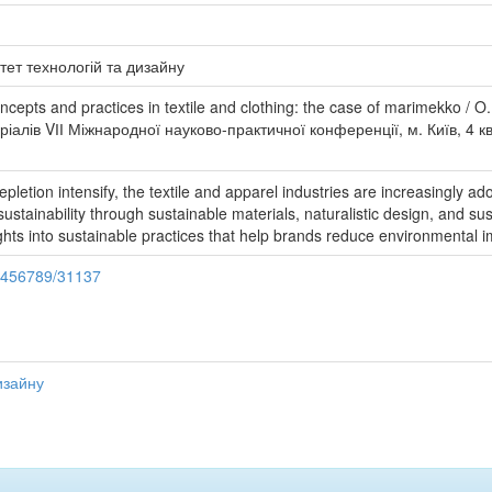
тет технологій та дизайну
epts and practices in textile and clothing: the case of marimekko / 
іалів VІІ Міжнародної науково-практичної конференції, м. Київ, 4 квіт
letion intensify, the textile and apparel industries are increasingly a
stainability through sustainable materials, naturalistic design, and su
ghts into sustainable practices that help brands reduce environmental 
23456789/31137
изайну