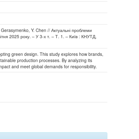
O. Gerasymenko, Y. Chen // Актуальні проблеми
ня 2025 року. – У 3-х т. – Т. 1. – Київ : КНУТД,
dopting green design. This study explores how brands,
stainable production processes. By analyzing its
impact and meet global demands for responsibility.