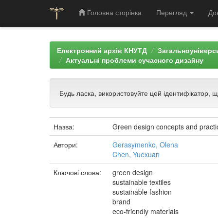
Головна сторінка
Перегляд
До
Skip
navigation
Електронний архів КНУТД
Загальноуніверси
Актуальні проблеми сучасного дизайну
Будь ласка, використовуйте цей ідентифікатор, 
Назва:
Green design concepts and practic
Автори:
Gerasymenko, Olena
Chen, Yuexuan
Ключові слова:
green design
sustainable textiles
sustainable fashion
brand
eco-friendly materials