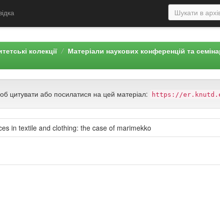
відка
тетські колекції
Матеріали наукових конференцій та семін
щоб цитувати або посилатися на цей матеріал:
https://er.knutd.
es in textile and clothing: the case of marimekko