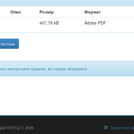
Опис
Розмір
Формат
407,78 kB
Adobe PDF
тистики
щені авторським правом, всі права збережені.
тарій КНУТД © 2026
Зворотний зв