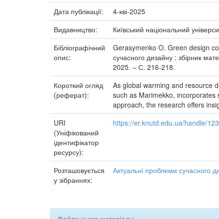
Дата публікації:
4-кві-2025
Видавництво:
Київський національний універси
Бібліографічний
Gerasymenko O. Green design conc
опис:
сучасного дизайну : збірник матер
2025. – С. 216-218.
Короткий огляд
As global warming and resource dep
(реферат):
such as Marimekko, incorporates su
approach, the research offers insi
URI
https://er.knutd.edu.ua/handle/1
(Уніфікований
ідентифікатор
ресурсу):
Розташовується
Актуальні проблеми сучасного д
у зібраннях:
Файли цього матеріалу: