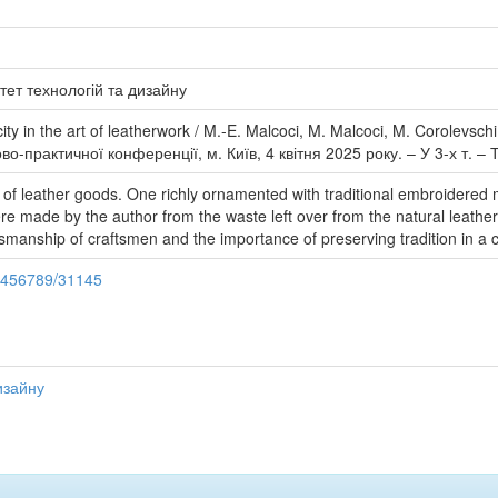
тет технологій та дизайну
city in the art of leatherwork / M.-E. Malcoci, M. Malcoci, M. Corolevs
о-практичної конференції, м. Київ, 4 квітня 2025 року. – У 3-х т. – Т
s of leather goods. One richly ornamented with traditional embroidered
re made by the author from the waste left over from the natural leather 
manship of craftsmen and the importance of preserving tradition in a 
23456789/31145
изайну