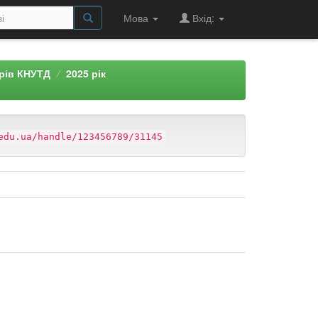
Мова
Вхід:
арів КНУТД
2025 рік
edu.ua/handle/123456789/31145