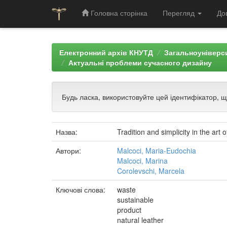
Головна сторінка
Перегляд
До
Skip
navigation
Електронний архів КНУТД
Загальноуніверси
Актуальні проблеми сучасного дизайну
Будь ласка, використовуйте цей ідентифікатор, 
Назва:
Tradition and simplicity in the art 
Автори:
Malcoci, Maria-Eudochia
Malcoci, Marina
Corolevschi, Marcela
Ключові слова:
waste
sustainable
product
natural leather