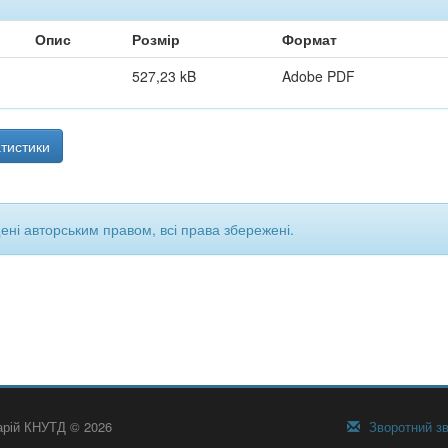
Опис
Розмір
Формат
527,23 kB
Adobe PDF
тистики
щені авторським правом, всі права збережені.
тарій КНУТД © 2026
Зворотний зв