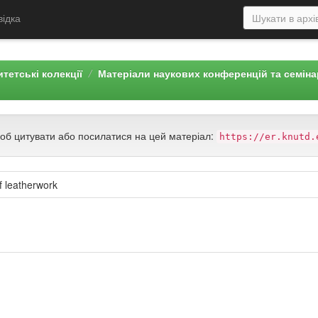
відка
тетські колекції
Матеріали наукових конференцій та семін
щоб цитувати або посилатися на цей матеріал:
https://er.knutd.
of leatherwork