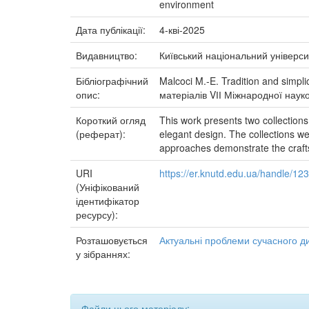
environment
Дата публікації:
4-кві-2025
Видавництво:
Київський національний універси
Бібліографічний
Malcoci M.-E. Tradition and simpli
опис:
матеріалів VІІ Міжнародної науков
Короткий огляд
This work presents two collection
(реферат):
elegant design. The collections we
approaches demonstrate the crafts
URI
https://er.knutd.edu.ua/handle/1
(Уніфікований
ідентифікатор
ресурсу):
Розташовується
Актуальні проблеми сучасного д
у зібраннях:
Файли цього матеріалу: