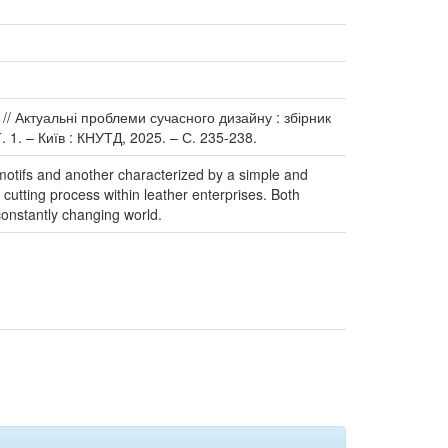
chi // Актуальні проблеми сучасного дизайну : збірник
. 1. – Київ : КНУТД, 2025. – С. 235-238.
 motifs and another characterized by a simple and
cutting process within leather enterprises. Both
constantly changing world.