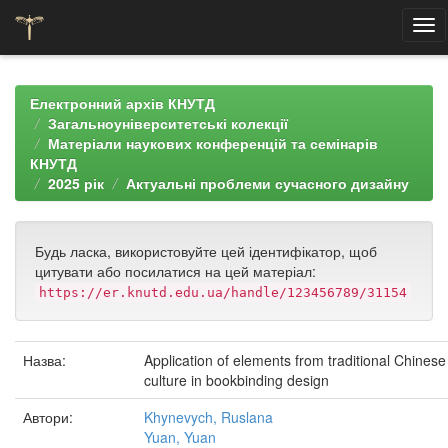
Skip
navigation
Електронний архів КНУТД
Загальноуніверситетські колекції
Матеріали наукових конференцій та семінарів
КНУТД
2025 рік
Актуальні проблеми сучасного дизайну
Будь ласка, використовуйте цей ідентифікатор, щоб
цитувати або посилатися на цей матеріал:
https://er.knutd.edu.ua/handle/123456789/31154
Назва:
Application of elements from traditional Chinese
culture in bookbinding design
Автори:
Khynevych, Ruslana
Yuan, Yuan