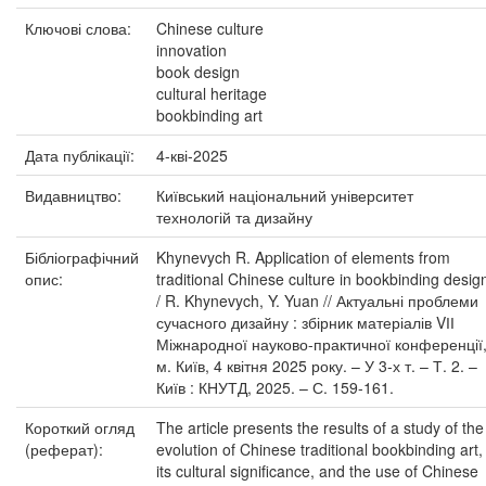
Ключові слова:
Chinese culture
innovation
book design
cultural heritage
bookbinding art
Дата публікації:
4-кві-2025
Видавництво:
Київський національний університет
технологій та дизайну
Бібліографічний
Khynevych R. Application of elements from
опис:
traditional Chinese culture in bookbinding desig
/ R. Khynevych, Y. Yuan // Актуальні проблеми
сучасного дизайну : збірник матеріалів VІІ
Міжнародної науково-практичної конференції
м. Київ, 4 квітня 2025 року. – У 3-х т. – Т. 2. –
Київ : КНУТД, 2025. – С. 159-161.
Короткий огляд
The article presents the results of a study of the
(реферат):
evolution of Chinese traditional bookbinding art,
its cultural significance, and the use of Chinese