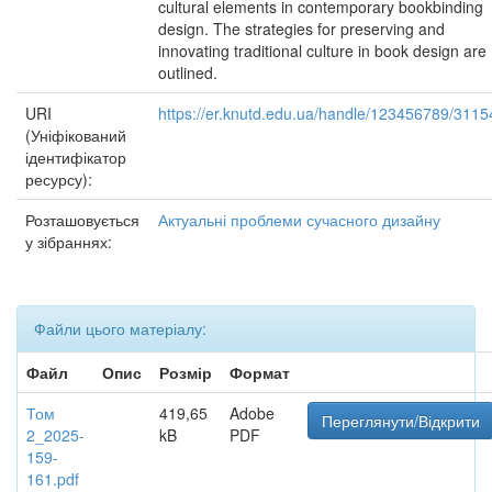
cultural elements in contemporary bookbinding
design. The strategies for preserving and
innovating traditional culture in book design are
outlined.
URI
https://er.knutd.edu.ua/handle/123456789/3115
(Уніфікований
ідентифікатор
ресурсу):
Розташовується
Актуальні проблеми сучасного дизайну
у зібраннях:
Файли цього матеріалу:
Файл
Опис
Розмір
Формат
Том
419,65
Adobe
Переглянути/Відкрити
2_2025-
kB
PDF
159-
161.pdf