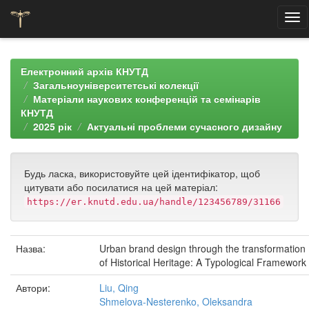
Skip
navigation
Електронний архів КНУТД
Загальноуніверситетські колекції
Матеріали наукових конференцій та семінарів
КНУТД
2025 рік
Актуальні проблеми сучасного дизайну
Будь ласка, використовуйте цей ідентифікатор, щоб
цитувати або посилатися на цей матеріал:
https://er.knutd.edu.ua/handle/123456789/31166
Назва:
Urban brand design through the transformation
of Historical Heritage: A Typological Framework
Автори:
Liu, Qing
Shmelova-Nesterenko, Oleksandra