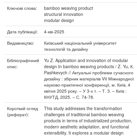
Ключові слова:
bamboo weaving product
structural innovation
modular design
Дата публікації:
4-кві-2025
Видавництво:
Київський національний університет
технологій та дизайну
Бібліографічний
Yu Z. Application and innovation of modular
опис:
design In bamboo weaving products / Z. Yu, К.
Pashkevych // Актуальні проблеми сучасного
дизайну : збірник матеріалів VІІ Міжнародної
науково-практичної конференції, м. Київ, 4
квітня 2025 року. – У 3-х т. – Т. 3. – Київ :
КНУТД, 2025. – С. 74-78.
Короткий огляд
This study addresses the transformation
(реферат):
challenges of traditional bamboo weaving
products in terms of industrialized production,
modern aesthetic adaptation, and functional
extensibility. It explores a modular design