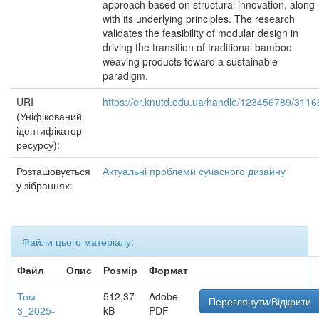
approach based on structural innovation, along
with its underlying principles. The research
validates the feasibility of modular design in
driving the transition of traditional bamboo
weaving products toward a sustainable
paradigm.
URI
https://er.knutd.edu.ua/handle/123456789/3116
(Уніфікований
ідентифікатор
ресурсу):
Розташовується
Актуальні проблеми сучасного дизайну
у зібраннях:
Файли цього матеріалу:
Файл
Опис
Розмір
Формат
Том
512,37
Adobe
Переглянути/Відкрити
3_2025-
kB
PDF