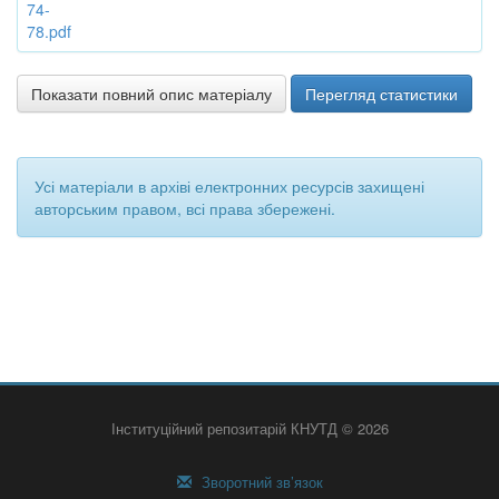
74-
78.pdf
Показати повний опис матеріалу
Перегляд статистики
Усі матеріали в архіві електронних ресурсів захищені
авторським правом, всі права збережені.
Інституційний репозитарій КНУТД © 2026
Зворотний зв’язок