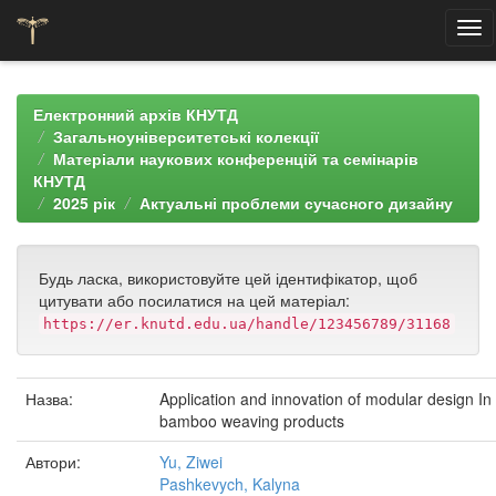
Skip
navigation
Електронний архів КНУТД
Загальноуніверситетські колекції
Матеріали наукових конференцій та семінарів
КНУТД
2025 рік
Актуальні проблеми сучасного дизайну
Будь ласка, використовуйте цей ідентифікатор, щоб
цитувати або посилатися на цей матеріал:
https://er.knutd.edu.ua/handle/123456789/31168
Назва:
Application and innovation of modular design In
bamboo weaving products
Автори:
Yu, Ziwei
Pashkevych, Kalyna