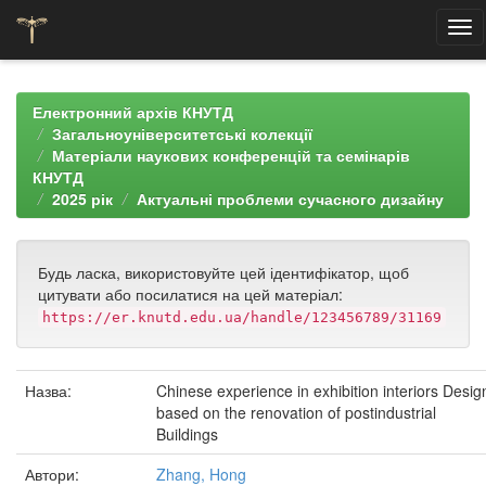
Skip
navigation
Електронний архів КНУТД
Загальноуніверситетські колекції
Матеріали наукових конференцій та семінарів
КНУТД
2025 рік
Актуальні проблеми сучасного дизайну
Будь ласка, використовуйте цей ідентифікатор, щоб
цитувати або посилатися на цей матеріал:
https://er.knutd.edu.ua/handle/123456789/31169
Назва:
Chinese experience in exhibition interiors Desig
based on the renovation of postindustrial
Buildings
Автори:
Zhang, Hong