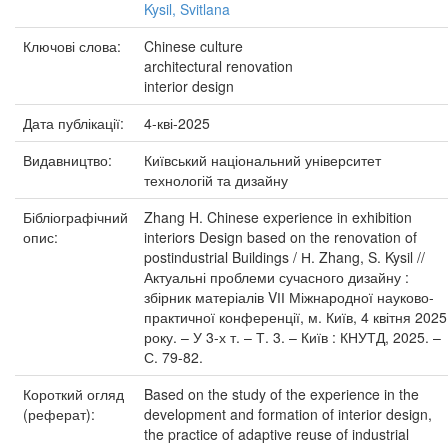
Kysil, Svitlana
Ключові слова:
Chinese culture
architectural renovation
interior design
Дата публікації:
4-кві-2025
Видавництво:
Київський національний університет
технологій та дизайну
Бібліографічний
Zhang H. Chinese experience in exhibition
опис:
interiors Design based on the renovation of
postindustrial Buildings / Н. Zhang, S. Kysil //
Актуальні проблеми сучасного дизайну :
збірник матеріалів VІІ Міжнародної науково-
практичної конференції, м. Київ, 4 квітня 2025
року. – У 3-х т. – Т. 3. – Київ : КНУТД, 2025. –
С. 79-82.
Короткий огляд
Based on the study of the experience in the
(реферат):
development and formation of interior design,
the practice of adaptive reuse of industrial