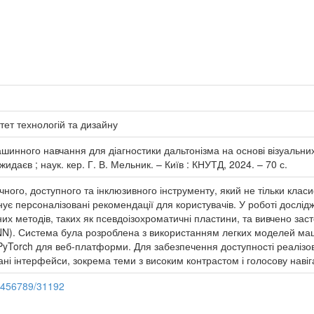
тет технологій та дизайну
инного навчання для діагностики дальтонізма на основі візуальних 
идаєв ; наук. кер. Г. В. Мельник. – Київ : КНУТД, 2024. – 70 с.
ого, доступного та інклюзивного інструменту, який не тільки клас
онує персоналізовані рекомендації для користувачів. У роботі дослід
х методів, таких як псевдоізохроматичні пластини, та вивчено заст
N). Система була розроблена з використанням легких моделей маш
а PyTorch для веб-платформи. Для забезпечення доступності реаліз
ні інтерфейси, зокрема теми з високим контрастом і голосову навіг
23456789/31192