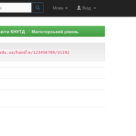
Мова
Вхід:
світи КНУТД
Магістерський рівень
edu.ua/handle/123456789/31192