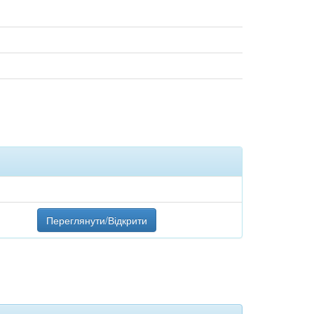
Переглянути/Відкрити