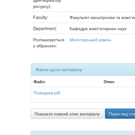
ідентифікатор
ресурсу):
Faculty:
Факультет мехатроніки та комп'ю
Department:
Кафедра комп'ютерних наук
Розташовується
Магістерський рівень
у зібраннях:
Файли цього матеріалу:
Файл
Опис
Пожидаєв.pdf
Показати повний опис матеріалу
Перегляд ста