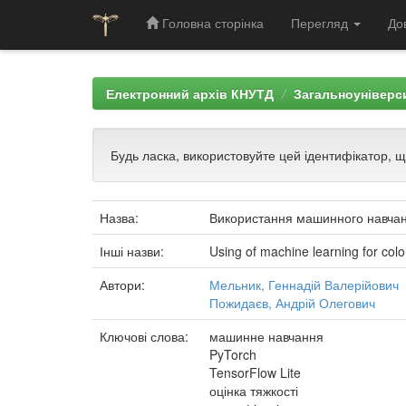
Головна сторінка
Перегляд
До
Skip
navigation
Електронний архів КНУТД
Загальноуніверси
Будь ласка, використовуйте цей ідентифікатор, 
Назва:
Використання машинного навчання
Інші назви:
Using of machine learning for colo
Автори:
Мельник, Геннадій Валерійович
Пожидаєв, Андрій Олегович
Ключові слова:
машинне навчання
PyTorch
TensorFlow Lite
оцінка тяжкості