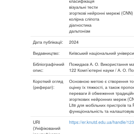
класифікація
візуальні тести
згорткові нейронні мережі (CNN)
колірна сліпота
діагностика
дальтонізм
Дата публікації:
2024
Видавництво:
Київський національний універси
Бібліографічний
Пожидаєв А. О. Використання маш
опис:
122 Комп’ютерні науки / А. О. Пож
Короткий огляд
Основною метою є створення точн
(реферат):
оцінку їх тяжкості, а також проп
переваги й обмеження традиційни
згорткових нейронних мереж (CN
Lite для мобільних пристроїв т
функціональність та налаштовува
URI
https://er.knutd.edu.ua/handle/1
(Уніфікований