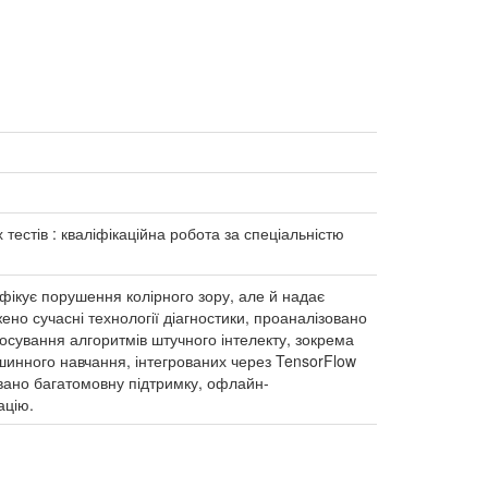
тестів : кваліфікаційна робота за спеціальністю
ифікує порушення колірного зору, але й надає
жено сучасні технології діагностики, проаналізовано
осування алгоритмів штучного інтелекту, зокрема
инного навчання, інтегрованих через TensorFlow
овано багатомовну підтримку, офлайн-
ацію.