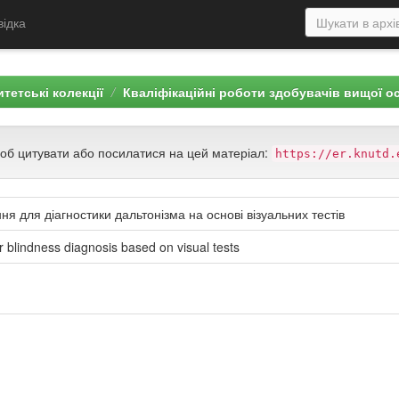
відка
тетські колекції
Кваліфікаційні роботи здобувачів вищої о
щоб цитувати або посилатися на цей матеріал:
https://er.knutd.
 для діагностики дальтонізма на основі візуальних тестів
r blindness diagnosis based on visual tests