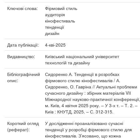
Ключові слова:
Фірмовий стиль
аудиторія
кінофестиваль
тенденції
дизайн
Дата публікації:
4-кві-2025
Видавництво:
Київський національний університет
технологій та дизайну
Бібліографічний
Сидоренко А. Тенденції в розробках
опис:
фірмового стилю кінофестивалів / А.
Сидоренко, О. Гавріна // Актуальні проблеми
сучасного дизайну : збірник матеріалів VІІ
Міжнародної науково-практичної конференції
м. Київ, 4 квітня 2025 року. – У 3-х т. – Т. 2. –
Київ : КНУТД, 2025. – С. 312-315.
Короткий огляд
У дослідженні проаналізовано сучасні
(реферат):
тенденції у розробці фірмового стилю для
кінофестивалів. З’ясовано, що кожна