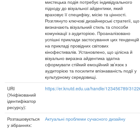
мистецька подія потребує індивідуального
підходу до візуальної айдентики, який
враховує її специфіку, місію та цінності.
Розглянуто ключові дизайнерські стратегії, що
визначають візуальний стиль та способи
комунікації з аудиторією. Проаналізовано
успішні приклади застосування цих тенденцій
на прикладі провідних світових
кінофестивалів. Установлено, що цілісна й
візуально виразна айдентика здатна
сформувати стійкий емоційний зв’язок з
аудиторією та посилити впізнаваність події у
культурному середовищі.
URI
https://er.knutd.edu.ua/handle/123456789/3122
(Уніфікований
ідентифікатор
ресурсу):
Розташовується
Актуальні проблеми сучасного дизайну
у зібраннях: