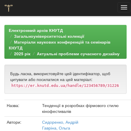
Skip
navigation
Електронний архів КНУТД
Загальноуніверситетські колекції
Матеріали наукових конференцій та семінарів
КНУТД
2025 рік
Актуальні проблеми сучасного дизайну
Будь ласка, використовуйте цей ідентифікатор, щоб
цитувати або посилатися на цей матеріал:
https://er.knutd.edu.ua/handle/123456789/31226
Назва:
Тенденції в розробках фірмового стилю
кінофестивалів
Автори:
Сидоренко, Андрій
Гавріна, Ольга