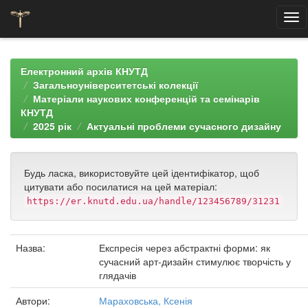
Skip
navigation
Електронний архів КНУТД
Загальноуніверситетські колекції
Матеріали наукових конференцій та семінарів
КНУТД
2025 рік
Актуальні проблеми сучасного дизайну
Будь ласка, використовуйте цей ідентифікатор, щоб
цитувати або посилатися на цей матеріал:
https://er.knutd.edu.ua/handle/123456789/31231
Назва:
Експресія через абстрактні форми: як
сучасний арт-дизайн стимулює творчість у
глядачів
Автори:
Мараховська, Ксенія