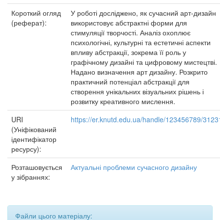
Короткий огляд
У роботі досліджено, як сучасний арт-дизайн
(реферат):
використовує абстрактні форми для
стимуляції творчості. Аналіз охоплює
психологічні, культурні та естетичні аспекти
впливу абстракції, зокрема її роль у
графічному дизайні та цифровому мистецтві.
Надано визначення арт дизайну. Розкрито
практичний потенціал абстракції для
створення унікальних візуальних рішень і
розвитку креативного мислення.
URI
https://er.knutd.edu.ua/handle/123456789/3123
(Уніфікований
ідентифікатор
ресурсу):
Розташовується
Актуальні проблеми сучасного дизайну
у зібраннях:
Файли цього матеріалу: