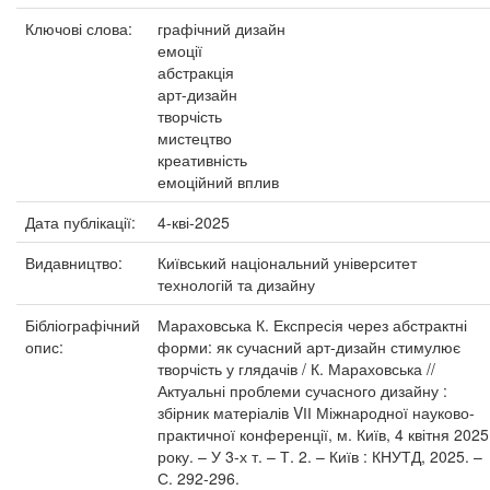
Ключові слова:
графічний дизайн
емоції
абстракція
арт-дизайн
творчість
мистецтво
креативність
емоційний вплив
Дата публікації:
4-кві-2025
Видавництво:
Київський національний університет
технологій та дизайну
Бібліографічний
Мараховська К. Експресія через абстрактні
опис:
форми: як сучасний арт-дизайн стимулює
творчість у глядачів / К. Мараховська //
Актуальні проблеми сучасного дизайну :
збірник матеріалів VІІ Міжнародної науково-
практичної конференції, м. Київ, 4 квітня 2025
року. – У 3-х т. – Т. 2. – Київ : КНУТД, 2025. –
С. 292-296.