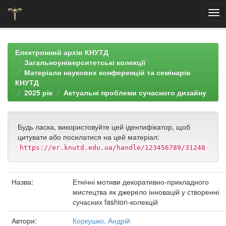
Skip
navigation
Електронний архів КНУТД
Загальноуніверситетські колекції
Матеріали наукових конференцій та семінарів
КНУТД
2025 рік
Актуальні проблеми сучасного дизайну
Будь ласка, використовуйте цей ідентифікатор, щоб
цитувати або посилатися на цей матеріал:
https://er.knutd.edu.ua/handle/123456789/31248
Назва:
Етнічні мотиви декоративно-прикладного
мистецтва як джерело інновацій у створенні
сучасних fashion-колекцій
Автори:
Коркушко, Андрій