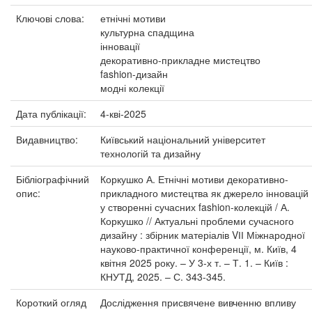
Ключові слова:
етнічні мотиви
культурна спадщина
інновації
декоративно-прикладне мистецтво
fashion-дизайн
модні колекції
Дата публікації:
4-кві-2025
Видавництво:
Київський національний університет
технологій та дизайну
Бібліографічний
Коркушко А. Етнічні мотиви декоративно-
опис:
прикладного мистецтва як джерело інновацій
у створенні сучасних fashion-колекцій / А.
Коркушко // Актуальні проблеми сучасного
дизайну : збірник матеріалів VІІ Міжнародної
науково-практичної конференції, м. Київ, 4
квітня 2025 року. – У 3-х т. – Т. 1. – Київ :
КНУТД, 2025. – С. 343-345.
Короткий огляд
Дослідження присвячене вивченню впливу