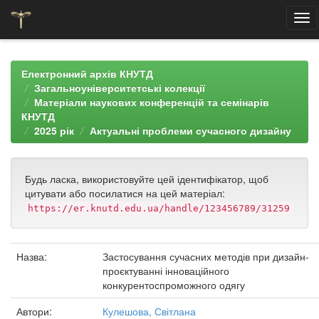
Skip
navigation
Електронний архів КНУТД
Загальноуніверситетські колекції
Матеріали наукових конференцій та семінарів
КНУТД
2025 рік
Актуальні проблеми сучасного дизайну
Будь ласка, використовуйте цей ідентифікатор, щоб
цитувати або посилатися на цей матеріал:
https://er.knutd.edu.ua/handle/123456789/31259
Назва:
Застосування сучасних методів при дизайн-
проєктуванні інноваційного
конкурентоспроможного одягу
Автори:
Кулешова, Світлана