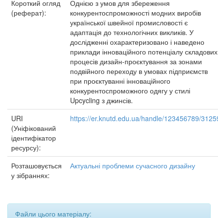
Короткий огляд
Однією з умов для збереження
(реферат):
конкурентоспроможності модних виробів
української швейної промисловості є
адаптація до технологічних викликів. У
дослідженні охарактеризовано і наведено
приклади інноваційного потенціалу складових
процесів дизайн-проєктування за зонами
подвійного переходу в умовах підприємств
при проєктуванні інноваційного
конкурентоспроможного одягу у стилі
Upcycling з джинсів.
URI
https://er.knutd.edu.ua/handle/123456789/3125
(Уніфікований
ідентифікатор
ресурсу):
Розташовується
Актуальні проблеми сучасного дизайну
у зібраннях:
Файли цього матеріалу: