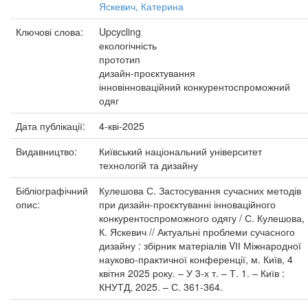
Яскевич, Катерина
Ключові слова:
Upcycling
екологічність
прототип
дизайн-проєктування
інновінноваційний конкурентоспроможний
одяг
Дата публікації:
4-кві-2025
Видавництво:
Київський національний університет
технологій та дизайну
Бібліографічний
Кулешова С. Застосування сучасних методів
опис:
при дизайн-проєктуванні інноваційного
конкурентоспроможного одягу / С. Кулешова,
К. Яскевич // Актуальні проблеми сучасного
дизайну : збірник матеріалів VІІ Міжнародної
науково-практичної конференції, м. Київ, 4
квітня 2025 року. – У 3-х т. – Т. 1. – Київ :
КНУТД, 2025. – С. 361-364.